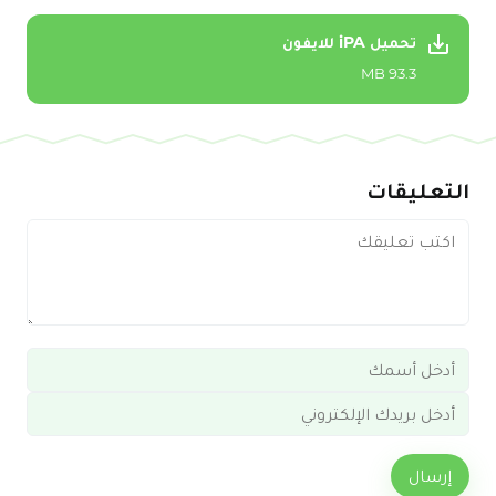
تحميل iPA للايفون
93.3 MB
التعليقات
إرسال