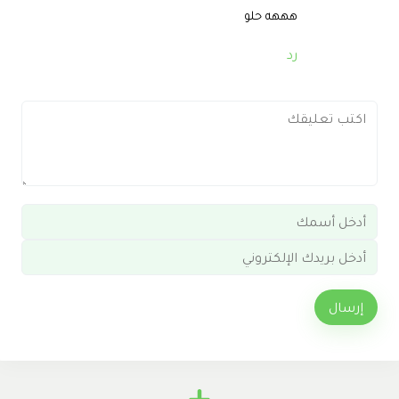
هههه حلو
رد
إرسال