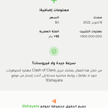
معلومات إضافية:
محدث
السعر
8 أكتوبر، 2022
$0
عمليات التثبيت
الفئة العمرية
500.000.000+
10+
عام
سرعة جيدة ولا فيروسات!
من خلال هذا المقال يمكنك تنزيل Clash of Clans مهكرة (مجوهرات,
جنود لا نهاية) بـ روابط مباشرة محدثة إلى أحدث إصدار من موقع
Elshayata!
جميع الحقوق محفوظة لموقع
Elshayata