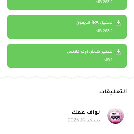
263.2 MB
تحميل iPA للايفون
263.2 MB
تهكير كلاش اوف كلانس
1 MB
التعليقات
نواف عمك
ديسمبر 16, 2023