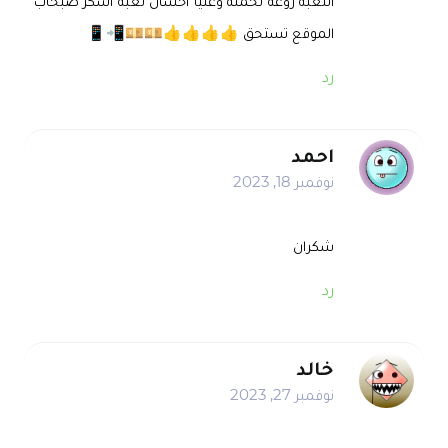
اللعبة روعة تحمله وعليا احسان لعبة اشكر صبحاب
الموقع تستحق 👍👍👍👍💴💴📲📱
رد
احمد
نوفمبر 18, 2023
شكران
رد
خالد
نوفمبر 27, 2023