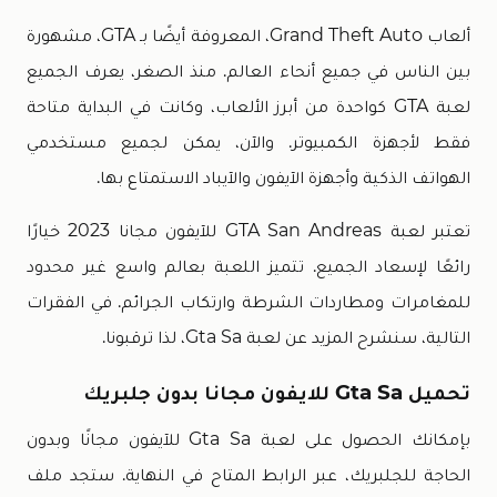
ألعاب Grand Theft Auto، المعروفة أيضًا بـ GTA، مشهورة
بين الناس في جميع أنحاء العالم. منذ الصغر، يعرف الجميع
لعبة GTA كواحدة من أبرز الألعاب، وكانت في البداية متاحة
فقط لأجهزة الكمبيوتر. والآن، يمكن لجميع مستخدمي
الهواتف الذكية وأجهزة الآيفون والآيباد الاستمتاع بها.
تعتبر لعبة GTA San Andreas للآيفون مجانا 2023 خيارًا
رائعًا لإسعاد الجميع. تتميز اللعبة بعالم واسع غير محدود
للمغامرات ومطاردات الشرطة وارتكاب الجرائم. في الفقرات
التالية، سنشرح المزيد عن لعبة Gta Sa، لذا ترقبونا.
تحميل Gta Sa للايفون مجانا بدون جلبريك
بإمكانك الحصول على لعبة Gta Sa للآيفون مجانًا وبدون
الحاجة للجلبريك، عبر الرابط المتاح في النهاية. ستجد ملف