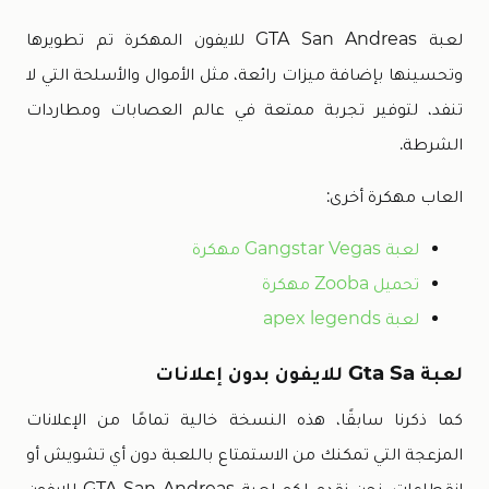
لعبة GTA San Andreas للايفون المهكرة تم تطويرها
وتحسينها بإضافة ميزات رائعة، مثل الأموال والأسلحة التي لا
تنفد، لتوفير تجربة ممتعة في عالم العصابات ومطاردات
الشرطة.
العاب مهكرة أخرى:
لعبة Gangstar Vegas مهكرة
تحميل Zooba مهكرة
لعبة apex legends
لعبة Gta Sa للايفون بدون إعلانات
كما ذكرنا سابقًا، هذه النسخة خالية تمامًا من الإعلانات
المزعجة التي تمكنك من الاستمتاع باللعبة دون أي تشويش أو
انقطاعات. نحن نقدم لكم لعبة GTA San Andreas للايفون