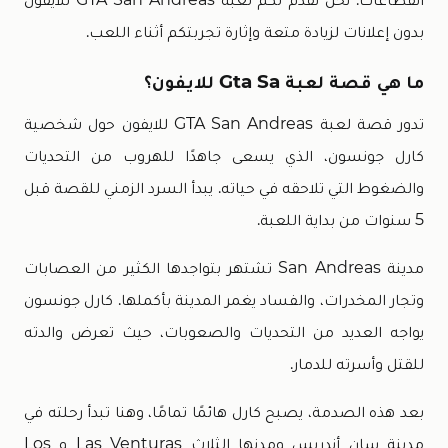
بدون إعلانات لزيادة متعة وإثارة تجربتكم أثناء اللعب.
ما هي قصة لعبة Gta Sa للايفون؟
تدور قصة لعبة GTA San Andreas للايفون حول شخصية
كارل جونسون، الذي يسعى جاهدًا للهروب من التحديات
والضغوط التي تلاحقه في حياته. يبدأ السرد الزمني للقصة قبل
5 سنوات من بداية اللعبة.
مدينة San Andreas تشتهر بتواجدها الكثير من العصابات
وتجار المخدرات، والفساد يغمر المدينة بأكملها. كارل جونسون
يواجه العديد من التحديات والصعوبات، حيث تعرض والدته
للقتل وأسرته للدمار.
بعد هذه الصدمة، يصبح كارل هائمًا تمامًا، وهنا تبدأ رحلته في
مدينة سان أندريس ومدنها الثلاث Las Venturas و Los