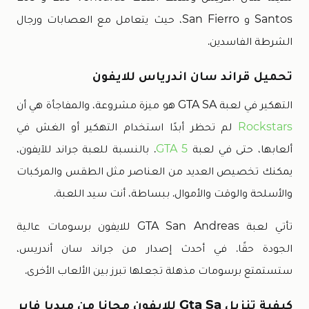
Santos و San Fierro، حيث يتعامل مع العصابات ورجال
الشرطة الفاسدين.
تحميل قراند سان اندرياس للايفون
التهكير في لعبة GTA SA هو ميزة مشروعة، والمفاجأة هي أن
Rockstars
لم تحظر أبدًا استخدام التهكير أو الغش في
ألعابها، حتى في لعبة
GTA 5
. بالنسبة للعبة جراند للآيفون،
يمكنك تخصيص العديد من العناصر مثل الطقس والمركبات
والأسلحة والوقت والأموال. ببساطة، أنت سيد اللعبة.
تأتي لعبة GTA San Andreas للايفون برسومات عالية
الجودة حقًا. في أحدث إصدار من جراند سان أندريس،
ستستمتع برسومات مذهلة تجعلها تبرز بين الألعاب الأخرى.
كيفية تنزيل Gta Sa للايفون مجانا من ميديا فاير