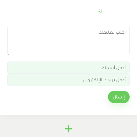
رد
إرسال