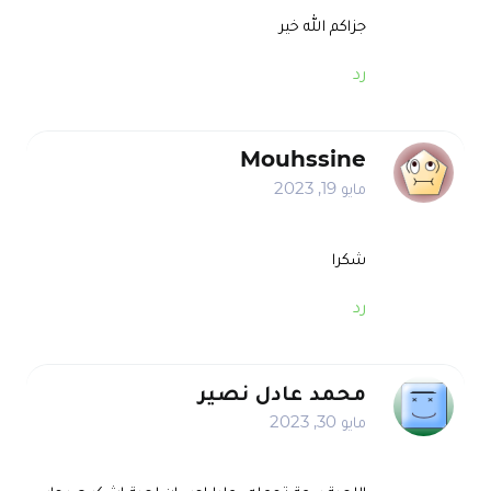
جزاكم الله خير
رد
Mouhssine
مايو 19, 2023
شكرا
رد
محمد عادل نصير
مايو 30, 2023