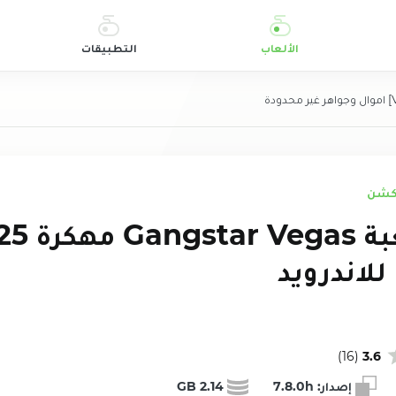
الألعاب
التطبيقات
أكشن
تحميل لعبة egas
للاندرويد
)
16
(
3.6
إصدار:
7.8.0h
2.14 GB