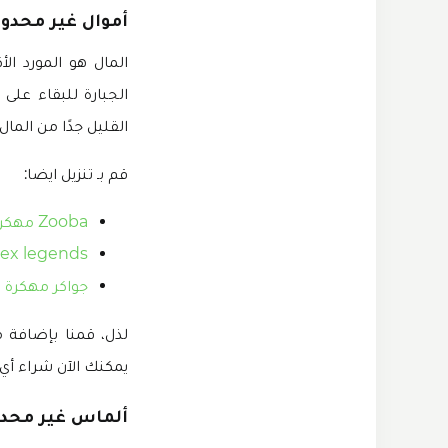
أموال غير محدود
المال هو المورد ال
الجبارة للبقاء على
القليل جدًا من المال
قم بـ تنزيل ايضا:
Zooba مهكرة
apex legends للايفون والان
جواكر مهكرة
لذل، قمنا بإضافة 
يمكنك الآن شراء أي
ألماس غير محدو