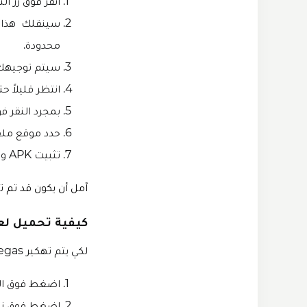
انقر فوق زر ال
محدودة.
سيتم توجيهك الآن إ
انتظر قليلاً حتي
بمجرد النقر فو
حدد موقع ملف APK الذي تم تنزيله في إدارة الملفا
تثبيت APK وتشغيل ، هذا كل شيء.
آمل أن يكون قد تم تنزيل وتثبيت r Vegas
كيفية تحميل لعبة Gangstar Vegas مهكرة 
لكي يتم تهكير Gangstar Vegas لنظام iOS، ما عليك سوى اتباع الخطوات السهلة التالية:
اضغط فوق الزر
اضغط فوق زر ت