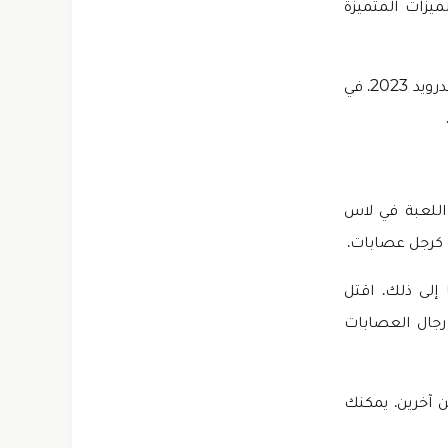
ميزات المتميزة
لذلك، لحل هذه المشكلة، قدمنا ​​أحدث إصدار من Gangstar Vegas مهكرة للايفون و للاندرويد 2023. في
ة Gameloft. تدور أحداث هذه اللعبة في لاس
 كرجل عصابات.
إلى ذلك. اقتل
رجال العصابات
ن آخرين. يمكنك