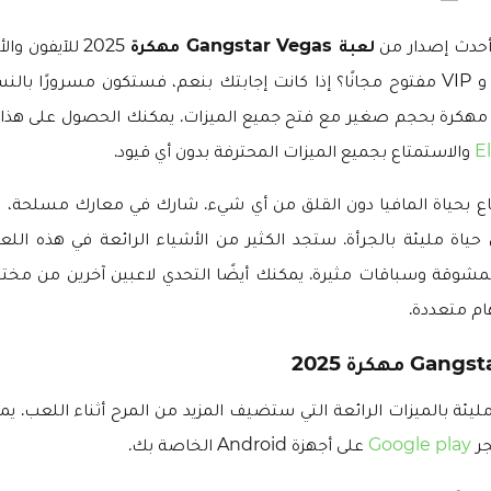
أحدث إصدار من
لعبة Gangstar Vegas مهكرة
2025 للآيفون و
وأموال غير محدودة و VIP مفتوح مجانًا؟ إذا كانت إجابتك بنعم، فستكون مسرورًا
Gangstar Vega مهكرة بحجم صغير مع فتح جميع الميزات. يمكنك الحصول على هذ
E
والاستمتاع بجميع الميزات المحترفة بدون أي قيود.
تاع بحياة المافيا دون القلق من أي شيء. شارك في معارك مسلحة
حياة مليئة بالجرأة. ستجد الكثير من الأشياء الرائعة في هذه اللع
المشوقة وسباقات مثيرة. يمكنك أيضًا التحدي لاعبين آخرين من مختل
م متعددة.
ليئة بالميزات الرائعة التي ستضيف المزيد من المرح أثناء اللعب. ي
جر
Google play
على أجهزة Android الخاصة بك.