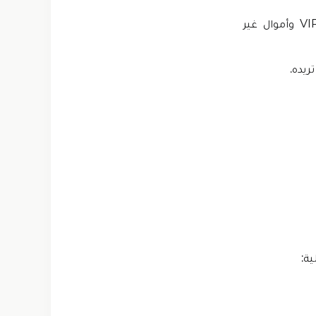
سينقلك هذا إلى صفحة يمكنك من خلالها تنزيل Gangstar Vegas مهكرة VIP وأموال غير