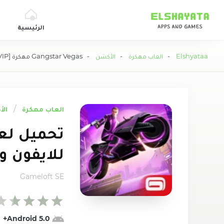
Elshyataa
الرئيسية
Elshyataa
-
العاب مهكرة
-
الأكشن
- Gangstar Vegas مهكرة [VIP] اموال وجواهر غير محدودة
العاب مهكرة
ال
للايفون و 
Gameloft SE
5.0 Android+