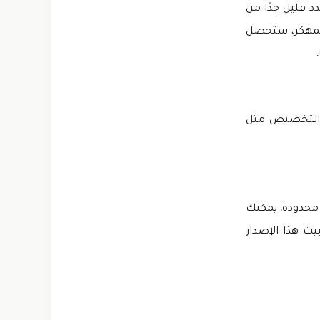
د قليل جدًا من
المهكر، ستحصل
ر التخصيص مثل
هكرة VIP وجواهر وأموال غير محدودة. يمكنك
ف كيفية تثبيت التطبيقات على Android. قبل تثبيت هذا الإصدار