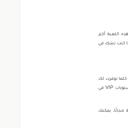
 هذه اللعبة أكثر
إذا كنت تشك في
 10 مستويات VIP في هذه اللعبة مقسمة إلى ثلاثة أجزاء. كلما ارتفع مستوى VIP، كلما توفرت لك
أنواع رائعة من الأشياء والمكافآت داخل اللعبة. تحتاج إلى دفع أموال حقيقية لفتح مستويات VIP في
مستويات VIP العشرة مفتوحة مجانًا. يمكنك