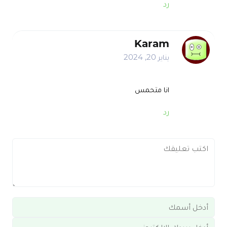
رد
Karam
يناير 20, 2024
انا متحمس
رد