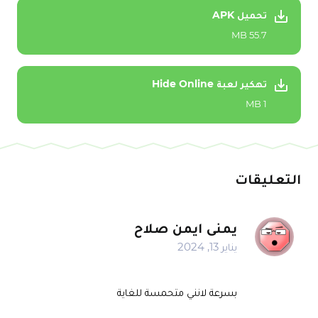
تحميل APK
55.7 MB
تهكير لعبة Hide Online
1 MB
التعليقات
يمنى ايمن صلاح
يناير 13, 2024
بسرعة لانني متحمسة للغاية