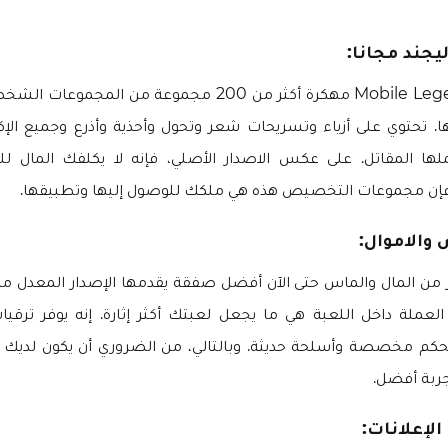
يجند مجانا:
توفر لك لعبة Mobile Legends مهكرة أكثر من 200 مجموعة من ا
. تحتوي على أزياء وتسريحات شعر وتحول وأحذية وأذرع وجميع الإ
ها المقاتل. على عكس الاصدار الأصلي، فإنه لا يكلفك المال ل
فإن مجموعات التخصيص هذه هي ملكك للوصول إليها وتطبيقها.
 والاموال:
هكرة. العملة داخل اللعبة هي ما يجعل لعبتك أكثر إثارة. إنه يوفر ترقي
 مخصصة وأسلحة حديثة. وبالتالي، من الضروري أن يكون لديك ال
جربة أفضل.
الإعلانات: