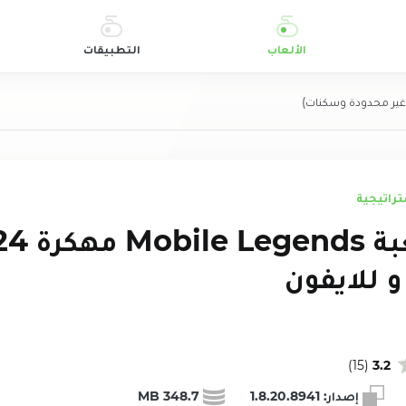
الألعاب
التطبيقات
غير محدودة وسكنات)
راتيجية
تحميل لعبة nds
و للايفون
)
15
(
3.2
إصدار:
1.8.20.8941
348.7 MB