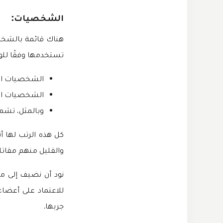
الشخصيات:
هناك قائمة بالشخص
تستخدمها وفقًا للوض
الشخصيات المصنفة A هي Aulus و Chou و atotkaca
الشخصيات المصنفة B هي Alpha و Bane و Freya و s
وبالمثل، تشمل الشخصيات الم
كل هذه الرتب لها 
والقليل منهم مقاتل
للاعتماد على أعضا
جربها.