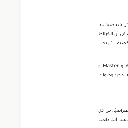
 لأن كل شخصية لها
في أن الخرائط
 و Jungle. يخبرك بنوع الشخصية التي يجب
علاوة على ذلك، فإن لعبة Mobile Legends مهكرة تقدم 7 صفوف مثل Warrior و Master و
عن هذه الرتب إلا بمجرد وصولك
لاعبين افتراضيًا. في كل
اشة. أنت تلعب