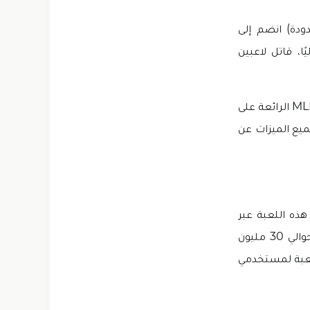
حدودة) انضم إلى
M، مواجهة الأبطال-MLBB الجديدة كليًا، قاتل لاعبين
كل متعة ألعاب MOBA للكمبيوتر وألعاب الحركة في راحة يدك! لعبة مواجهة الأبطال MLBB الرائعة على
ميع الميزات عن
 500 مليون شخص بتنزيل هذه اللعبة عبر
وحده. لديها جمهور كبير وتعتبر أفضل لعبة بسبب ميزاتها. يوجد حوالي 30 مليون
م بحق، فإن Mobile Legends مهكرة هي لعبة لمستخدمي