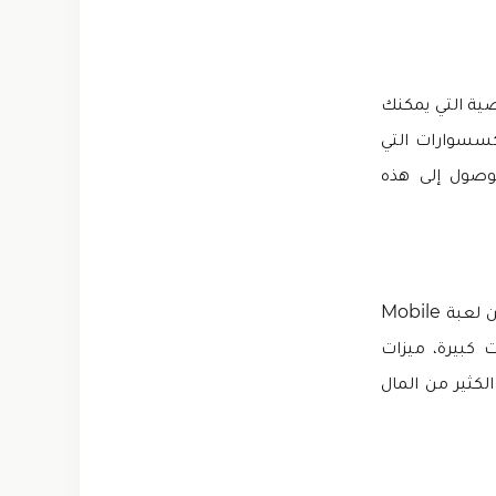
لمجموعات الشخصية التي يمكنك
كسسوارات التي
لوصول إلى هذه
يعد توفير مبلغ كبير من المال والماس حتى الآن أفضل صفقة يقدمها الإصدار المعدل من لعبة Mobile
ات كبيرة، ميزات
كثير من المال