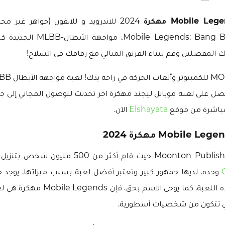
2024 للاندرويد و للايفون (جواهر غير م
أصدقائك في obile Legends: Bang Bang
ك المفضلين وقم ببناء الفريق المثالي مع رفاقك في السلاح!
صل على لعبة موبايل ليجند مهكرة اخر تحديث للوصول المجاني إلى ج
 مباشرة من موقع
Elshayata
الآن.
إنه نجاح كبير لـ Moonton Publishers حيث قام أكثر من
تقييم يتحدث عن هذه اللعبة. كما يوحي الاس
التي تتكون من شخصيات أسطورية.