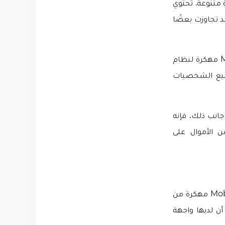
متنوعة. تحتوي
د تجاوزت بعضًا
يتألف المقاتلون في هذه اللعبة من الأساليب والقوى. بمساعدة موبايل ليجند Mod APK مهكرة لنظام
ر جميع الشخصيات
انب ذلك، فإنه
ن الأموال على
إزالة جميع أوجه القصور، توفر اللعبة كل ما لديها. يشير هذا إلى أن لعبة Mobile Legends مهكرة من
أن لديها واجهة