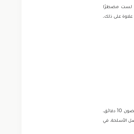
نك لست مضطرًا
علاوة على ذلك،
تحتوي لعبة Mobile Legends Bang Bang على حد زمني لعرض مسار عملك. في غضون 10 دقائق،
 الأسلحة. في