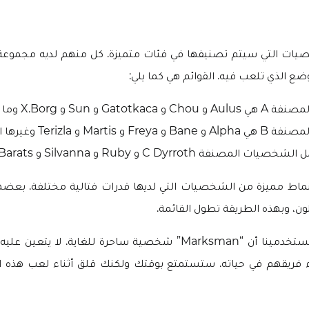
يات التي سيتم تصنيفها في فئات متميزة. كل منهم لديه مجموعة
ع الذي تلعب فيه. القوائم هي كما يلي:
G و Sun و X.Borg وما إلى ذلك.
Marti و Terizla وغيرها الكثير.
صنفة C Dyrroth و Ruby و Silvanna و Barats إلخ.
أنماط مميزة من الشخصيات التي لديها قدرات قتالية مختلفة. بعض
ون، وبهذه الطريقة تطول القائمة.
نود أن نضيف إلى مستخدمينا أن “Marksman” شخصية ساحرة للغاية. لا ي
ء فريقهم في حياته. ستستمتع بوقتك ولكنك قلق أثناء لعب هذه 