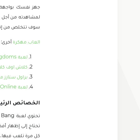
جهز نفسك بواجهة خ
لمشاهدته من أجل ال
سوف تتخلص من إنفاق 
العاب مهكرة
أخرى:
لعبة Rise of Kingdoms مهكرة
كلاش اوف كل
براول ستارز م
لعبة Hide Online مهكرة
الخصائص الرئيسية لـ gends Bang Bang
تحتاج إلى إظهار 
كل مرة تلعب فيها، 