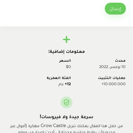
إرسال
معلومات إضافية:
محدث
السعر
10 نوفمبر، 2022
$0
عمليات التثبيت
الفئة العمرية
10.000.000+
12+
عام
سرعة جيدة ولا فيروسات!
من خلال هذا المقال يمكنك تنزيل Grow Castle مهكرة (أموال غير
محدودة) بـ روابط مباشرة محدثة إلى أحدث إصدار من موقع