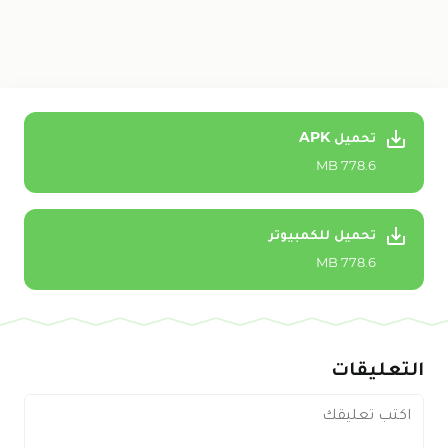
تحميل APK
778.6 MB
تحميل للكمبيوتر
778.6 MB
التعليقات