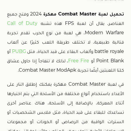
تحميل لعبة Combat Master مهكرة
2024 وفتح جميع
العناصر، يقال أن لعبة FPS هذه تشبه
Call of Duty
Modern Warfare، هي لعبة من نوع الحرب تقدم تجربة
قتالية طبيعية، لا تختلف طريقة اللعب كثيرًا عن ألعاب
battle royale وألعاب البقاء على قيد الحياة، مثل
PUBG
أو
Point Blank أو
Free Fire
، لذلك لا تتفاجأ إذا حاول عشاق
كلتا اللعبتين أيضًا تجربة Combat Master ModApk.
في لعبة Combat Master مهكرة يمكنك إطلاق النار على
الأعداء باستخدام أنواع مختلفة من الأسلحة التي يتم اختيارها
أثناء المعركة، بالإضافة إلى الأسلحة، هناك عناصر أخرى
تساعدك للبقاء على قيد الحياة، مثل ملابس الشخصيات أو
السترات الواقية من الرصاص أو الخوذات أو مجموعات
الإسعافات الأولية، تتوفر بعض العناصر والأسلحة التي يمكنك