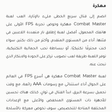
مهكرة
انضم إلى قتال سريع الخطى مليء بالإثارة، العب لعبة
Combat Master
مهكرة وخوض تجربة FPS الأولى على
هاتفك المحمول، أفضل لعبة إطلاق نار متعددة اللاعبين في
فئتها، أداء من المستوى المتقدم، وأكثر من ذلك بكثير، سواء
كنت محترفًا تكتيكيًا، أو ببساطة تحب الجمالية التكتيكية،
توفر اللعبة طريقة لعب تصويب تركز على الجودة والابتكار الذي
تبحث عنه.
لعبة Combat Master مهكرة هي أسرع FPS في العالم
على الجوال أداء استثنائي مع رسومات AAA رائعة، مع وقت
تحميل بسرعة البرق، ابدأ القتال في ثوانٍ، كذلك هناك تحسين
للأجهزة ذات المستوى المنخفض والأعلى مع الإعدادات
المختلفة المتاحة للتخصيص، سوف تخوض معركة بالأسلحة