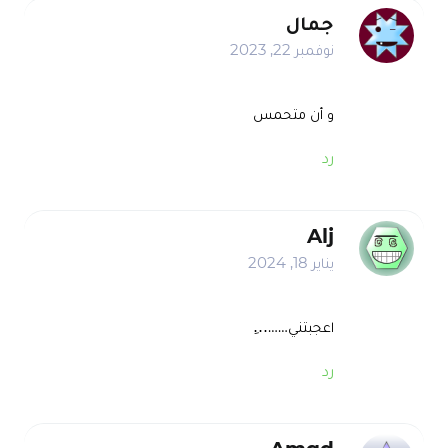
جمال
نوفمبر 22, 2023
و أن متحمس
رد
Alj
يناير 18, 2024
اعجبتني………ِ
رد