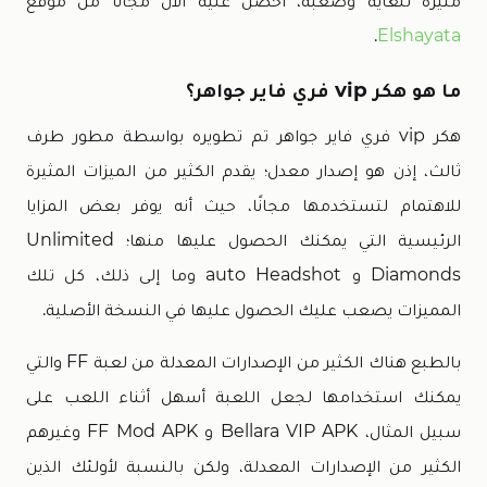
مثيرة للغاية وصعبة، احصل عليه الآن مجانًا من موقع
.
Elshayata
ما هو هكر vip فري فاير جواهر؟
هكر vip فري فاير جواهر تم تطويره بواسطة مطور طرف
ثالث، إذن هو إصدار معدل؛ يقدم الكثير من الميزات المثيرة
للاهتمام لتستخدمها مجانًا، حيث أنه يوفر بعض المزايا
الرئيسية التي يمكنك الحصول عليها منها؛ Unlimited
Diamonds و auto Headshot وما إلى ذلك، كل تلك
المميزات يصعب عليك الحصول عليها في النسخة الأصلية.
بالطبع هناك الكثير من الإصدارات المعدلة من لعبة FF والتي
يمكنك استخدامها لجعل اللعبة أسهل أثناء اللعب على
سبيل المثال، Bellara VIP APK و FF Mod APK وغيرهم
الكثير من الإصدارات المعدلة، ولكن بالنسبة لأولئك الذين