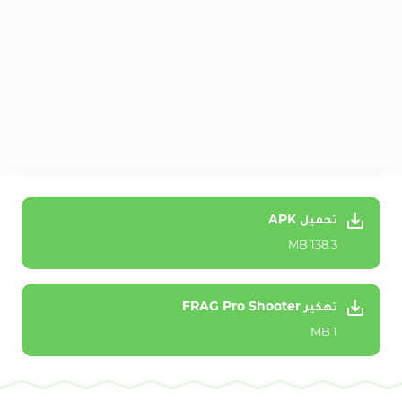
تحميل APK
138.3 MB
تهكير FRAG Pro Shooter
1 MB