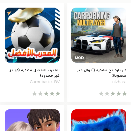
كار باركينج مهكرة (أموال غير
المدرب الافضل مهكرة (كوينز
محدودة)
غير محدود)
Gamebasics BV
olzhass