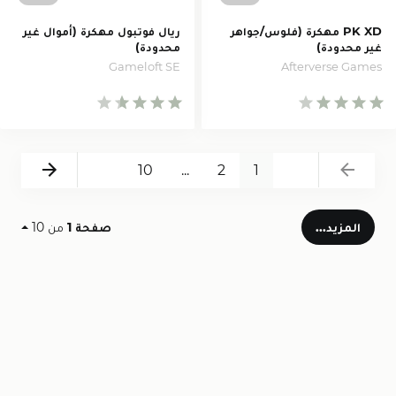
PK XD مهكرة (فلوس/جواهر
ريال فوتبول مهكرة (أموال غير
غير محدودة)
محدودة)
Gameloft SE
Afterverse Games
Next
Back
10
...
2
1
المزيد...
صفحة 1
من 10