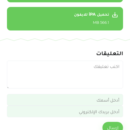
تحميل iPA للايفون
566.1 MB
التعليقات
إرسال