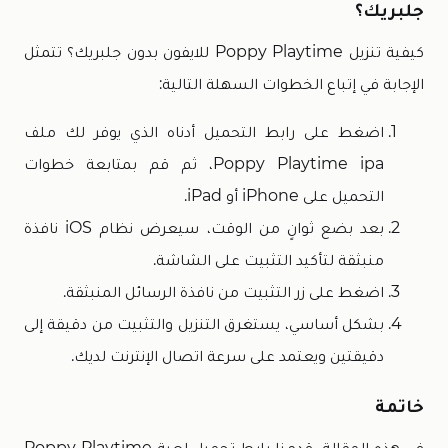
جلبريك؟
كيفية تنزيل Poppy Playtime للايفون بدون جلبريك؟ تتمثل
الإجابة في إتباع الخطوات السهلة التالية:
اضغط على رابط التحميل أدناه الذي يوفر لك ملف
Poppy Playtime ipa، ثم قم بمتابعة خطوات
التحميل على iPhone أو iPad.
بعد بضع ثوانٍ من الوقت، سيعرض نظام iOS نافذة
منبثقة لتأكيد التثبيت على الشاشة.
اضغط على زر التثبيت من نافذة الرسائل المنبثقة.
بشكل أساسي، يستغرق التنزيل والتثبيت من دقيقة إلى
دقيقتين ويعتمد على سرعة اتصال الإنترنت لديك.
خاتمة
في هذه المقالة، قدمنا رابط تحميل لعبة Poppy Playtime