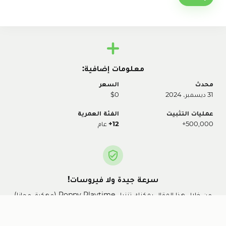
معلومات إضافية:
محدث
السعر
31 ديسمبر، 2024
$0
عمليات التثبيت
الفئة العمرية
500,000+
12+
عام
سرعة جيدة ولا فيروسات!
من خلال هذا المقال يمكنك تنزيل Poppy Playtime (مهكرة, مجانا)
بـ روابط مباشرة محدثة إلى أحدث إصدار من موقع Elshayata!