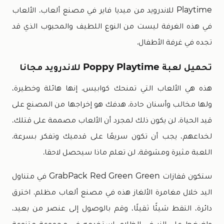
Playtime للاندرويد من ميديا فاير في مصنع ألعاب. الألعاب
في هذه الغرفة ليست من النوع اللطيف والمحبوب الذي قد
تجده في غرفة الأطفال.
تحميل لعبة Poppy Playtime للاندرويد مجانا
هذه هي الألعاب التي تمنحك كوابيس. إنها هائلة وخطيرة،
ولها مخالب وأسنان حادة. هدفك هو إخراجها من المصنع على
قيد الحياة. لن يكون ذلك لمجرد أن الألعاب مصممة على قتلك.
لخداعهم، يجب أن تكون سريعًا على قدميك وتفكر بسرعة.
اللعبة مثيرة ومشوقة. لن تعلم ماذا سيحصل لاحقا.
ستكون قفازات GrabPack Red Green Green في متناول
اليد خلال مغامرة الألغاز هذه في مصنع ألعاب مظلم. اخترق
دائرة، التقط شيئًا ثقيلًا، وقم بالوصول إلى عنصر من بعيد،
واضغط على الزر في الظلام. استخدمه في مجموعة متنوعة