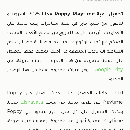
تحميل لعبة Poppy Playtime مجانا
2025 للاندرويد و
للايفون من ميديا فاير هي لعبة مغامرات رعب قائمة على
الألغاز. يجب أن تجد طريقة للخروج من مصنع الألعاب المخيف
الضخم مع تجنب الوقوع من قبل دمية ضبابية خضراء بحجم
الديناصورات تجوب المنطقة من أجلك. يمكنك فقط الحصول
على نسخة مدفوعة من هذه اللعبة إذا قمت بتنزيلها من
Google Play
. تتوفر ميزات محدودة فقط في هذا الإصدار
المحدود.
لذلك، يمكنك الحصول على احداث إصدار من Poppy
Playtime عن طريق تنزيله من موقع
Elshayata
مجانا.
يمكنك الحصول على كل شيء غير محدود في Poppy
Playtime مهكرة أموال غير محدودة، وعملات غير محدودة،
إصدار متميز، ومجموعة متنوعة من الميزات الأخرى.