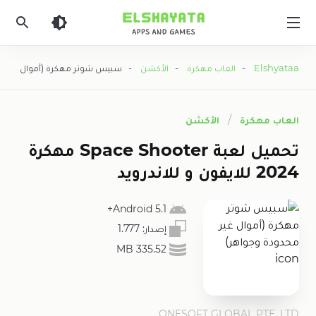
Elshyataa
Elshyataa
-
العاب مهكرة
-
الأكشن
- سبيس شوتر مهكرة (أموال غير مح
العاب مهكرة
الأكشن
تحميل لعبة Space Shooter مهكرة
2024 للايفون و للاندرويد
Android 5.1+
إصدار:
1.777
335.52 MB
ONESOFT GLOBAL PTE. LTD.