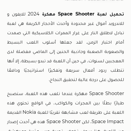
تحميل لعبة Space Shooter مهكرة
2024 للايفون و
للاندرويد أموال غير محدودة وأحدث الأحجار الكريمة هي لعبة
تبادل لاطلاق النار على غرار الممرات الكلاسيكية التي صمدت
أمام اختبار الزمن، لقد جعلها أسلوب اللعب البسيط
والصعوبة الصعبة وجاذبية الحنين إلى الماضي مفضلة لدى
المعجبين لسنوات، في حين أن اللعبة قد تبدو بسيطة، إلا أنها
تتطلب ردود أفعال سريعة وتفكيرًا استراتيجيًا ودافعًا
للحصول على درجة عالية لتحقيق النجاح.
Space Shooter مهكرة عندما تلعب هذه اللعبة، ستصبح
طيارًا بطلًا بين المجرات والكواكب، في الواقع تحتوي هذه
اللعبة على طريقة لعب مشابهة تقريبًا للعبة Nokia القديمة
Space Impact، لكن Space Shooter هذه هي أحدث إصدار
من اللعبة، هنا سوف تخوض تجربة حرب مثيرة ومدهشة،