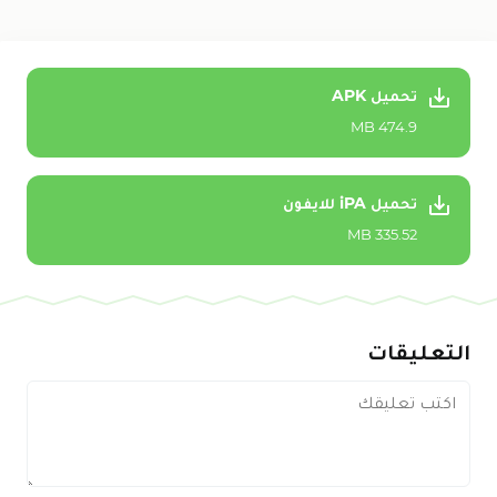
تحميل APK
474.9 MB
تحميل iPA للايفون
335.52 MB
التعليقات