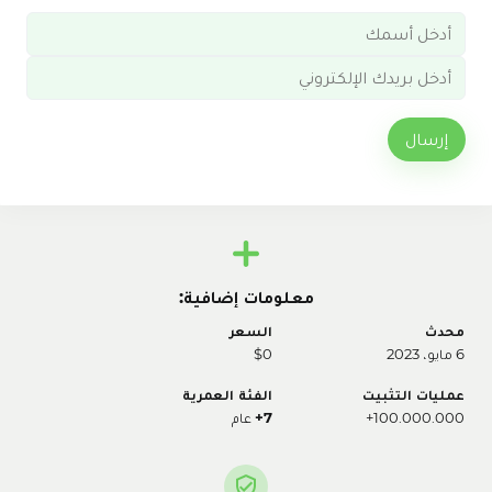
إرسال
معلومات إضافية:
محدث
السعر
6 مايو، 2023
$0
عمليات التثبيت
الفئة العمرية
100.000.000+
7+
عام