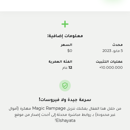
معلومات إضافية:
محدث
السعر
5 مايو، 2023
$0
عمليات التثبيت
الفئة العمرية
10.000.000+
12
عام
سرعة جيدة ولا فيروسات!
من خلال هذا المقال يمكنك تنزيل Magic Rampage مهكرة (أموال
غير محدودة) بـ روابط مباشرة محدثة إلى أحدث إصدار من موقع
Elshayata!