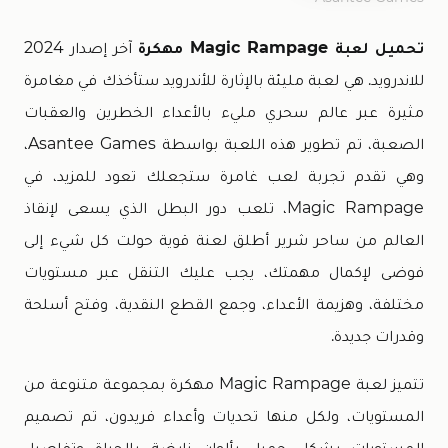
تحميل لعبة Magic Rampage مهكرة
آخر إصدار 2024
للاندرويد. هي لعبة مليئة بالإثارة للأندرويد ستأخذك في مغامرة
مثيرة عبر عالم سحري مليء بالأعداء الخطرين والعقبات
الصعبة، تم تطوير هذه اللعبة بواسطة Asantee Games،
وهي تقدم تجربة لعب غامرة ستجعلك تعود للمزيد، في
Magic Rampage، تلعب دور البطل الذي يسعى لإنقاذ
العالم من ساحر شرير أطلق لعنة قوية حولت كل شيء إلى
فوضى لإكمال مهمتك، يجب عليك التنقل عبر مستويات
مختلفة، وهزيمة الأعداء، وجمع القطع النقدية، وفتح أسلحة
وقدرات جديدة.
تتميز لعبة Magic Rampage مهكرة بمجموعة متنوعة من
المستويات، ولكل منها تحديات وأعداء فريدون، تم تصميم
المستويات بشكل جميل بألوان نابضة بالحياة وتفاصيل