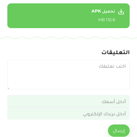
تحميل APK
132.8 MB
التعليقات
إرسال