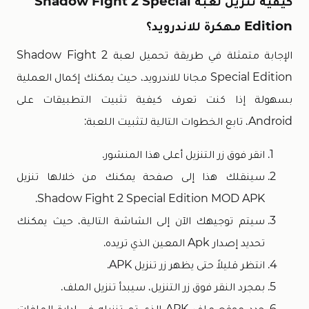
كيفية تنزيل لعبة Shadow Fight 2 Special
Edition مهكرة للاندرويد؟
الإجابة متمثلة في طريقة تحميل لعبة Shadow Fight 2
Special Edition مجانا للاندرويد، حيث يمكنك إكمال العملية
بسهولة إذا كنت تعرف كيفية تثبيت التطبيقات على
Android، تابع الخطوات التالية لتثبيت اللعبة:
انقر فوق زر التنزيل أعلى هذا المنشور.
سينقلك هذا إلى صفحة يمكنك من خلالها تنزيل
Shadow Fight 2 Special Edition MOD APK.
سيتم توجيهك الآن إلى الشاشة التالية، حيث يمكنك
تحديد إصدار Apk المعين الذي تريده.
انتظر قليلاً حتى يظهر زر تنزيل APK.
بمجرد النقر فوق زر التنزيل، سيبدأ تنزيل الملف.
حدد موقع ملف APK الذي تم تنزيله في إدارة الملفات