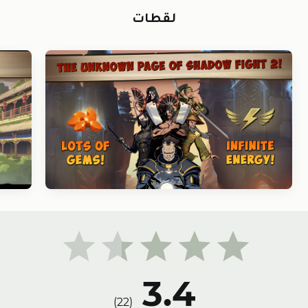
لقطات
3.4
)
22
(