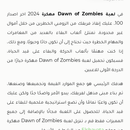
في
لعبة Dawn of Zombies مهكرة
2024 اخر اصدار
100، عليك إنقاذ فريقك من الزومبي الخطرين من خلال أموال
غير محدودة. تمتلئ ألعاب البقاء بالعديد من المغامرات
والمهام الخطرة حيث تحتاج إلى أن تكون حادًا وحيويًا. ومع ذلك،
إذا كنت مهتمًا بألعاب الحركة والبقاء على قيد الحياة،
فسيكون تحميل لعبة Dawn of Zombies مهكرة خيارًا من
الدرجة الأولى للاعبين.
هدفك الرئيسي هو جمع الموارد القيمة وتجميعها وصنعها،
ثم بناء مبنى مذهل لفريقك. يبدو الأمر واضحًا جدًا ولكن عليك
أن تكون واعيًا تمامًا وأن تضع استراتيجية ملحمية للبقاء على
قيد الحياة. للحصول على اللعبة مجانًا بالإضافة إلى جميع
المميزات فقط قم بـ تنزيل لعبة Dawn of Zombies مهكرة
من موقع
Elshayata
من الرابط في الأسفل.