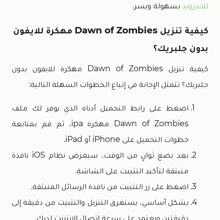
للاندرويد
بسهولة ويسر.
كيفية تنزيل Dawn of Zombies مهكرة للايفون
بدون جلبريك؟
كيفية تنزيل Dawn of Zombies مهكرة للايفون بدون
جلبريك؟ تتمثل الإجابة في إتباع الخطوات السهلة التالية:
اضغط على رابط التحميل أدناه الذي يوفر لك ملف
Dawn of Zombies مهكرة ipa، ثم قم بمتابعة
خطوات التحميل على iPhone أو iPad.
بعد بضع ثوانٍ من الوقت، سيعرض نظام iOS نافذة
منبثقة لتأكيد التثبيت على الشاشة.
اضغط على زر التثبيت من نافذة الرسائل المنبثقة.
بشكل أساسي، يستغرق التنزيل والتثبيت من دقيقة إلى
دقيقتين ويعتمد على سرعة اتصال الإنترنت لديك.