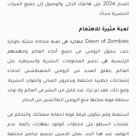
اصدار 2024 على هاتفك الذكي والوصول إلى جميع الميزات
الحصرية مجانًا.
لعبة مثيرة للاهتمام
Dawn of Zombies مهكرة هي لعبة محاكاة مليئة بالإثارة
حيث يتجول الزومبي في جميع أنحاء العالم ومهمتهم
الرئيسية هي تدمير المخلوقات البشرية والسيطرة على
العالم. يطلق العديد من الزومبي المتعطشين للدماء
إشعاعات خطيرة مختلفة ويدمرون المباني والموارد البشرية.
ومع ذلك، فقد تم ترك عدد قليل من البشر في العالم ولا توجد
سلطة قوية يمكنها منع الزومبي الطائشين من الدمار.
استيقظ وقم بتكوين فرقة قوية لحماية مملكتك والتحكم في
عمليات السطو على محطات الوقود بمهارات رائعة. عدم
التوقف عند هذا الحد، يمكن للاعبين تجميع عناصر مختلفة