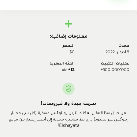
معلومات إضافية:
محدث
السعر
9 أكتوبر، 2022
$0
عمليات التثبيت
الفئة العمرية
500٬000٬000+
12+
عام
سرعة جيدة ولا فيروسات!
من خلال هذا المقال يمكنك تنزيل روبلوکس مهكرة (كل شئ مجانا,
ربلوکس غير محدود) بـ روابط مباشرة محدثة إلى أحدث إصدار من موقع
Elshayata!