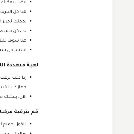
أيضًا ، يمكنك
هنا كل الحرية
يمكنك تحرير ا
لذا، كن مستعد
هنا سوف تلتق
استمر في سبا
لعبة متعددة الل
إذا كنت ترغب 
جهازك بالشبك
الآن، يمكنك ت
قم بترقية مركبا
للفوز بجميع ال
وبالتالي، قم