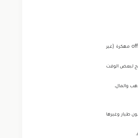
إذا كنت ترغب في الحصول على أموال غير محدودة، فقم بتنزيل offroad outlaws مهكرة (غير
يح لبعض الوقت
هب والمال.
ون طيار وغيرها
.