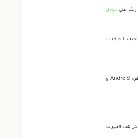
جوجل
رائعة وأحدث المركبات
إنها منصة كبيرة لألعاب السباقات مع التسوق المجاني وتدعم بشكل فعال أجهزة Android و
اقش كل هذه الميزات