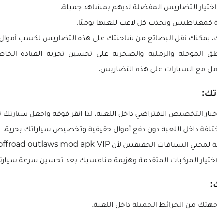
 اختيار التضاريس المفضلة لديهم بمشاهد جميلة.
 كمغناطيس وتجذب كل لاعب للعبها يوميًا.
ك، يمكنك نقل البضائع من شاحنتك على هذه التضاريس لكسب أموال 
ق الموحلة والرملية والصخرية على تحسين تجربة القيادة الخا
ل مع السيارات على هذه التضاريس.
ك:
 خيار التخصيص الافتراضي داخل اللعبة، لذا انقر فوقه واجعل سيارتك تب
تلفة داخل اللعبة دون دفع أموال حقيقية وتخصيص سياراتك بحرية.
باقات الحقيقيين لأن offroad outlaws mod apk VIP مفتوحة مجانًا.
اختيار المركبات المتقدمة وهزيمة منافسيك بعد تحسين سرعة سيارت
:
هتك من الخرائط الجميلة داخل اللعبة.