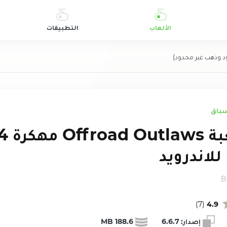
الألعاب
التطبيقات
سباق
تحميل لع
للاندرويد
B
)
7
(
4.9
إصدار:
6.6.7
188.6 MB