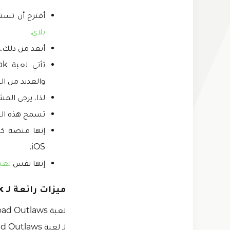
أقترح أن تستمتع 
بلاي
.
أبعد من ذلك، 
والعديد من ا
لذا، يرجى الم
تسمح هذه الل
iOS.
إنها نفس
لعبة l Racing 3
ميزات رائعة لـ Offroad Outlaws Mod Apk مهكرة
لـ لعبة Offroad Outlaws مهكرة بالتفصيل معك.