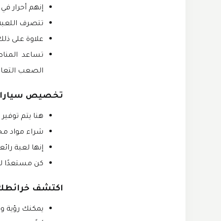
إنهم أحرار في
تتصرف اللعبة
علاوة على ذل
تساعد المناط
الصعب التعام
تخصيص سيارات
هنا يتم توفير
شراء مواد مخ
إنها لعبة رائعة لمحبي الس
كن مستعدًا ل
اكتشف خرائطك
يمكنك رؤية وج