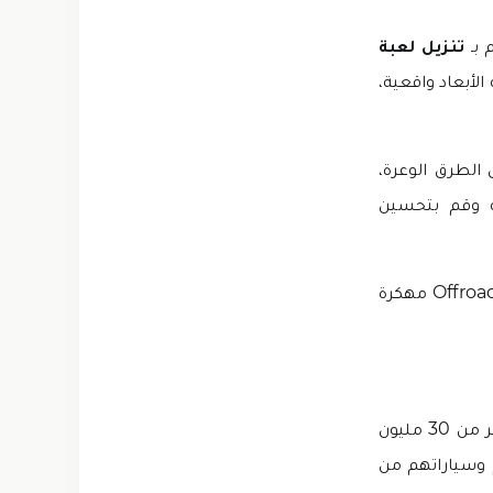
 بـ
تنزيل لعبة
 الأبعاد واقعية،
الطرق الوعرة،
ة وقم بتحسين
تسابق باستمرار مع شاحناتك وسياراتك للفوز بكل مهمة. قم بـ تنزيل لعبة Offroad Outlaws مهكرة
بفضل Battle Creek Games لتطوير هذه اللعبة الرائعة. حصلت هذه اللعبة على أكثر من 30 مليون
 وسياراتهم من