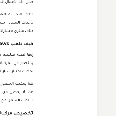
خلال أداء الأعمال ال
لذلك، هذه اللعبة هي
بأحداث السباق، يمك
ذلك، سترى مسارات ا
كيف تلعب Offroad Outlaws مهكرة؟
إنها لعبة تقليدية 
بالتحكم في المركبا
يمكنك اختيار سيارت
هنا يمكنك الحصول ع
عدد لا يحصى من الش
باللعب السهل مع ه
تخصيص مركباتك