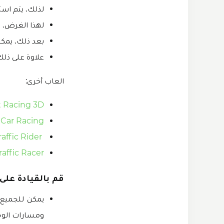
لذلك، يتم است
لهذا الغرض، قم بتنزيل وتثبيت mod apk
بعد ذلك، يمكن
علاوة على ذل
العاب أخرى:
treet Racing 3D
tock Car Racing
Traffic Rider مهكرة
Traffic Racer مهك
قم بالقيادة عل
يمكن للجميع 
ومسارات الوح