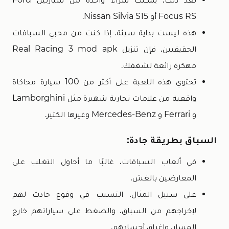
Focus RS أو Nissan Silvia S15.
هذه ليست بداية سيئة، إذا كنت من محبي السباقات
الحقيقيين، فإن تنزيل Real Racing 3 mod apk
مهكرة رائعة لشغفك.
تحتوي هذه اللعبة على أكثر من 100 سيارة محاكاة
واقعية من علامات تجارية شهيرة مثل Lamborghini
و Ferrari و Mercedes-Benz وغيرها الكثير.
السباق بطريقة جادة:
في ألعاب السباقات، غالبًا ما أحاول التغلب على
المعارضين بالغش.
على سبيل المثال، التسبب في وقوع حادث لهم
لإخراجهم من السباق، والضغط على سياراتهم خارج
المسار، وإغراق أجسادهم.