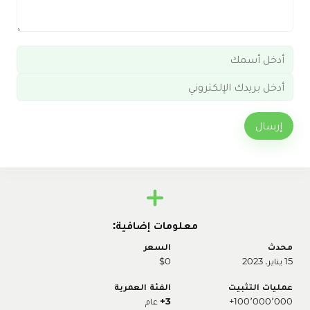
إرسال
معلومات إضافية:
محدث
السعر
15 يناير، 2023
$0
عمليات التثبيت
الفئة العمرية
100٬000٬000+
3+
عام