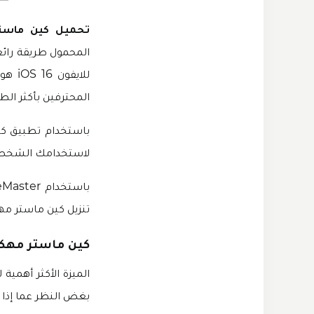
تحميل كين ماستر
المحمول طريقة رائع
للاي
المحترفين بأكثر الط
لاستخدامك الشخصي فقط. أحد أف
تنزيل كين ماستر مهكر
كين ماستر مهكر لل
الميزة الأكثر أهمية
بغض النظر عما إذا كا