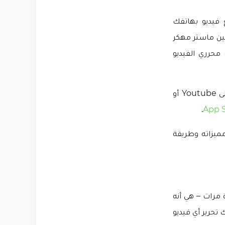
ل مقاطع فيديو بهاتفك
كين ماستر مهكر
ات محرري الفيديو
باستخدام تطبيق كين ماستر مهكر للايفون، يمكنك الآن إنشاء فيديو احترافي لقناتك على Youtube أو
.
App 
عض مميزاته وطريقة
 مرات – هي أنه
 تحرير أي فيديو