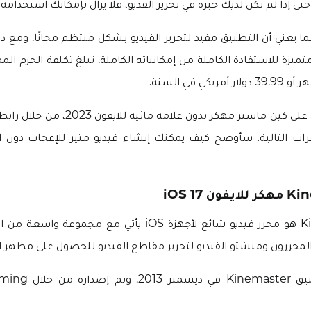
تى إذا لم تكن لديك خبرة في تحرير الفديو، فلا يزال بإمكانك استخدامه 
ما يعني أن التطبيق مفيد لتحرير الفيديو بشكل منتظم مجانًا. ومع ذ
كي في السنة.
يمكنك الآن الحصول على كين ماستر مهكر بدون علام
رات التالية، سأوضح كيف يمكنك إنشاء فيديو مثير للإعجاب دون ال
تطبيق Kinemaster هو محرر فيديو شائع لأجهزة iOS يأتي مع مجمو
 المحررون ومنشئو الفيديو لتحرير مقاطع الفيديو للحصول على مظهر ا