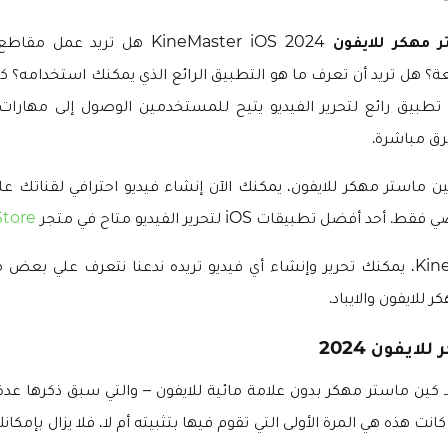
 مهكر للايفون
2024 KineMaster iOS هل تريد عم
ة؟ هل تريد أن تعرف ما هو التطبيق الرائع الذي يمكنك استخدامه؟ 
فون iOS 16 هو تطبيق رائع لتحرير الفيديو يتيح للمستخدمين الوصول إلى مهار
رق مباشرة.
ضل تطبيقات iOS لتحرير الفيديو متاح في متجر
Store
باستخدام KineMaster، يمكنك تحرير وإنشاء أي فيديو تريده ندعنا نتعرف علي ب
 للايفون والايباد.
ايفون 2024
 لـ كين ماستر مهكر بدون علامة مائية للايفون – والتي سبق ذكرها عدة
نت هذه هي المرة الأولى التي تقوم فيها بتثبيته أم لا، فلا يزال بإمكانك