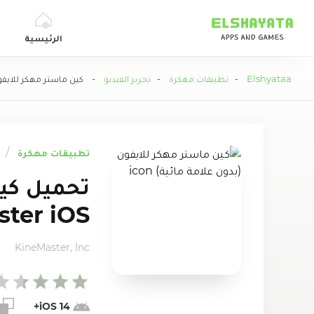
Elshyataa
الرئيسية
Elshyataa
-
تطبيقات مهكرة
-
تحرير الفيديو
- كين ماستر مهكر للايفون 
تطبيقات مهكرة
ter iOS
KineMaster, Inc
iOS 14+