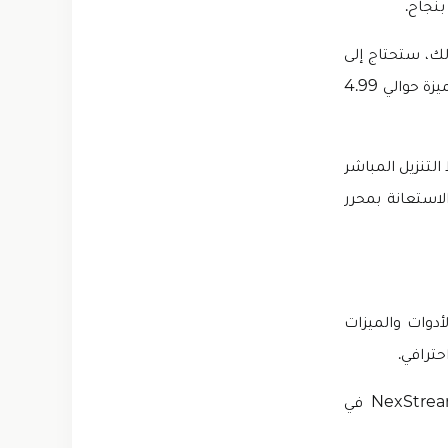
بنجاح.
لك، ستحتاج إلى
الاشتراك في حزمة متميزة للاستفادة الكاملة من إمكانياته الكاملة. تبلغ تكلفة الحزم المميزة حوالي 4.99
ة مائية للايفون 2023، من خلال رابط التنزيل المباشر
استعانة بمحرر
عة واسعة من الأدوات والميزات
حترافي.
قدمت الشركة تطبيق Kinemaster في ديسمبر 2013. وتم إصداره من خلال NexStreaming في