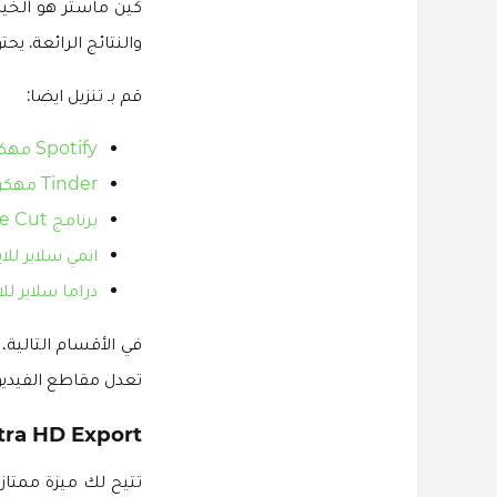
كين ماستر هو الخيار
والنتائج الرائعة. ي
قم بـ تنزيل ايضا:
Spotify مهكر للايفون
Tinder مهكر للايفون
برنامج Cute Cut مهكر للايفون
انمي سلاير للا
دراما سلاير لل
في الأقسام التالية
تعدل مقاطع الفيديو،
tra HD Export