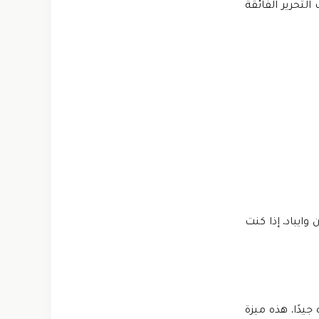
لتحرير الفائقة
ايباد. إذا كنت
4K Ultr عندما تقوم بتحريره جيدًا. هذه ميزة