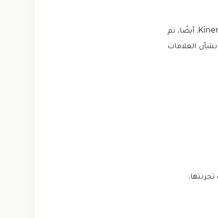
تطبيق Kinemaster مهكر هذا هو ما تحتاجه إذا كنت طالب لا تستطيع شراء Kinemaster. أيضًا، تم
 بشأن العلامات