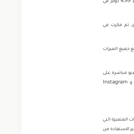
إذا كنت ترغب في أن تكون قادر على استخدام ميزات هذا التطبيق، فأنت بحاجة إلى شراء 4.99 دولار في
ق. ثم فكرت في
ع جميع الميزات
ديو مباشرة على
جهاز ايفون الخاص بك. يمكنك أيضًا تعديل مقاطع فيديو ومشاركتها على YouTube و Instagram
ميزات المتميزة التي
 المتميز الاستفادة من