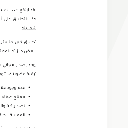
لقد ارتفع عدد المس
شعبيته.
تطبيق كين ماستر م
ببعض ميزاته المعتاد
يوجد إصدار مجاني 
ترقية عضويتك. تتوفر
عدم وجود علام
مفتاح صفاء 
تصدير 4K والرسوم المتحركة.
المعاينة الحية