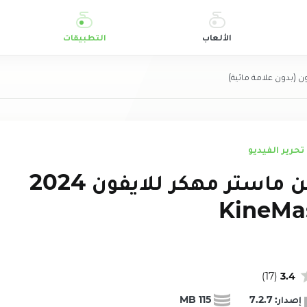
الألعاب
التطبيقات
(بدون علامة مائية)
تحرير الفيديو
تحميل كين ماستر مهكر للايفون 2024
KineMas
)
17
(
3.4
إصدار:
7.2.7
115 MB