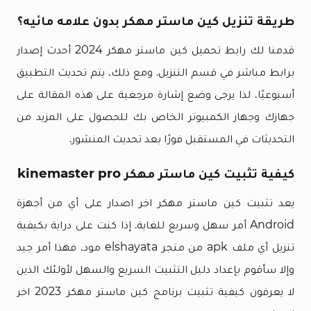
طريقة تنزيل كين ماستر مهكر بدون علامه مائيه؟
قدمنا ​​لك رابط تحميل كين ماستر مهكر 2024 أحدث إصدار
برابط مباشر في قسم التنزيل. ومع ذلك، يتم تحديث التطبيق
أسبوعيًا، لذا يرجى وضع إشارة مرجعية على هذه المقالة على
جهازك وجهاز الكمبيوتر الخاص بك للحصول على المزيد من
التحديثات في المستقبل فورًا بعد تحديث المنشور.
كيفية تثبيت كين ماستر مهكر kinemaster pro
يعد تثبيت كين ماستر مهكر اخر اصدار على أي من أجهزة
Android أمر سهل وسريع للغاية. إذا كنت على دراية بكيفية
تنزيل أي ملف apk من متجر elshayata مود، فهذا أمر جيد
وإلا سأقوم بإعداد دليل التثبيت السريع والسهل لأولئك الذين
لا يعرفون كيفية تثبيت برنامج كين ماستر مهكر 2023 اخر