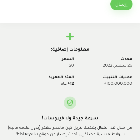
إرسال
معلومات إضافية:
محدث
السعر
26 سبتمبر، 2022
$0
عمليات التثبيت
الفئة العمرية
100,000,000+
12+
عام
سرعة جيدة ولا فيروسات!
من خلال هذا المقال يمكنك تنزيل كين ماستر مهكر (بدون علامه مائية)
بـ روابط مباشرة محدثة إلى أحدث إصدار من موقع Elshayata!