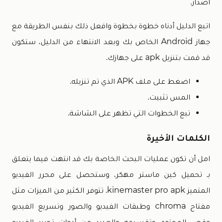
اصدار.
اتبع الدليل أدناه خطوة بخطوة وافعل ذلك بنفس الطريقة مع
جهاز Android الخاص بك وبعد الانتهاء من الدليل، ستكون
قد قمت بتنزيل apk على جهازك.
اضغط على ملف APK الذي تم تنزيله.
المس تثبيت.
تبع الخطوات التي تظهر على الشاشة.
الكلمات الأخيرة
امل أن تكون عمليات البحث الخاصة بك قد انتهت فيما يتعلق
بـ تحميل كين ماستر مهكر، وستحصل على محرر الفيديو
المتميز kinemaster pro apk. تتوفر الكثير من الميزات مثل
مفتاح chroma وطبقات الفيديو والصور وتسريع الفيديو
وقص المحتوى وتقسيمه والعديد من أدوات تحرير الفيديو