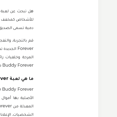
هل تبحث عن لعبة
للأشخاص كمخفف للت
دمية تسمى الصديق وقتلها. العب مع Buddy في لعبت
Forever ال
Buddy Forever من موقع
ما هي لعبة Kick the Buddy Forever مهكرة؟
الأصلية بها أموال م
الشخصيات. الإعلانات