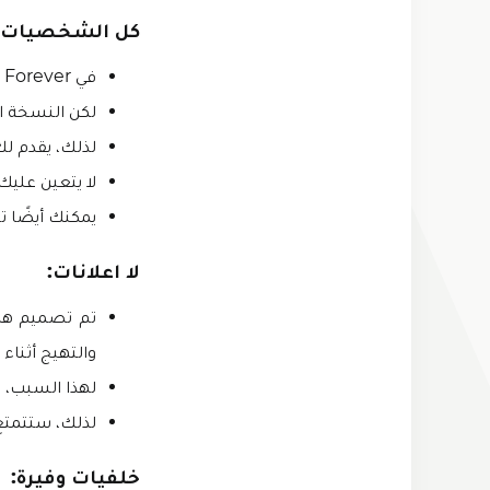
كل الشخصيات غ
في Kick the Buddy Forever يمكنك تغيير الشخصية حسب اختيارك.
لكن النسخة ال
لذلك، يقدم لك kick the buddy forever mod apk الاستفادة من هذه الميزة الشيق
لا يتعين عليك 
يمكنك أيضًا تخ
لا اعلانات:
تم تصميم هذه 
والتهيج أثناء 
لهذا السبب، يتم حظر ا
لذلك، ستتمتع 
خلفيات وفيرة: