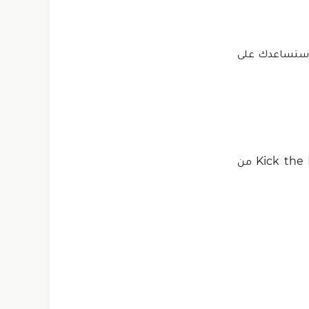
ي ستساعدك على
يمكنك الحصول على المال كعملات معدنية وأحجار كريمة في Kick the Buddy: Forever من