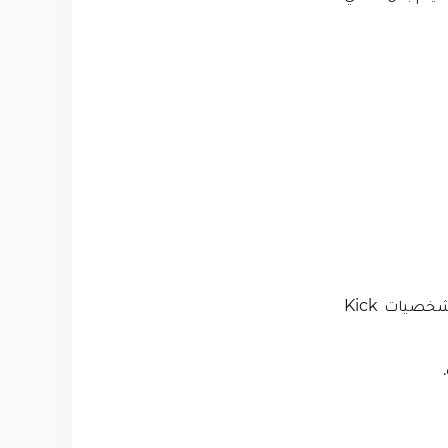
إذا شعرت بالملل من رؤية شخصية مماثلة في كل مرة، يمكنك أيضًا تخصيص شخصيات Kick