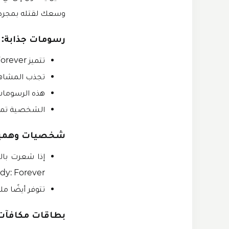
وسعك لقتله بمجرد 
رسومات جذابة:
تتميز Kick the Buddy Forever برسومات بسيطة ولكنها جذابة.
تجذب المشاهد
هذه الرسومات 
الشخصية تمتلك
شخصيات وهمية
the Buddy: Forever وهمية مختلفة يمك
تتوفر أيضًا م
بطاقات مكافآت