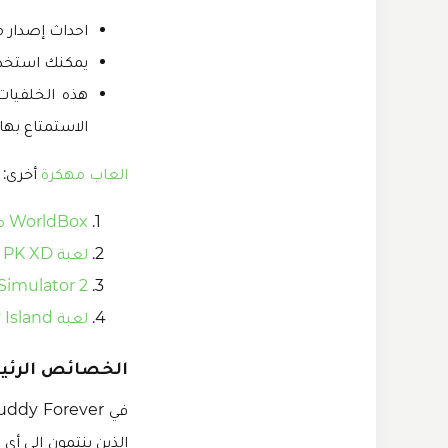
احداث إصدار من Kick the Buddy: Forever مهكرة يحتوي أيضًا على
يمكنك استخدا
الاستمتاع بها بعد تنزي
العاب مهكرة
أخرى:
WorldBox مهكرة
لعبة PK XD مهكرة
Car Simulator 2 
لعبة Family Island مهكرة
الخصائص الرئيسية لـ  Buddy Forever
الذين ينتمون إلى أي