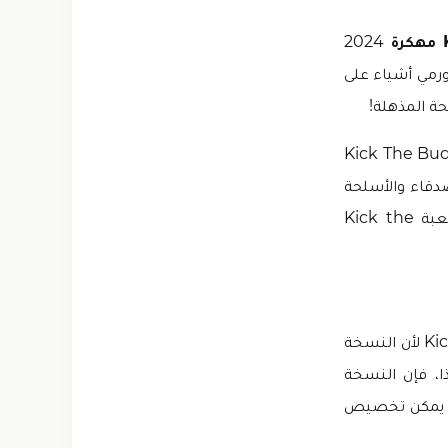
2024
رمي أشياء على
جير، واستخدام السلاح الذري، والقيام بأكثر من ذلك بكثير في لعبة Kick The Buddy
أصدقاء والأسلحة
المرحة وخلفيات رائعة والكثير من الميزات الفريدة. قم بـ تنزيل انسخه المعدلة من لعبة Kick the
Kick the Buddy Forever مهكرة هي النسخة المعدلة من Kick the Buddy Forever لأن النسخة
ذا، فإن النسخة
 غير مقفلة. يمكن تخصيص