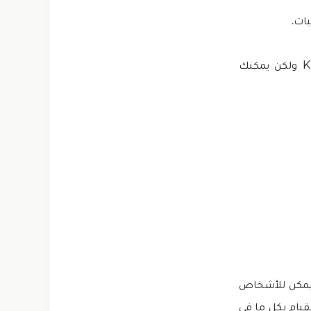
هذه الخلفيات مقفلة في الإصدار الأصلي من لعبة Kick the Buddy Forever ولكن يمكنك
عقدة. يمكن للأشخاص
قيام بكل ما في