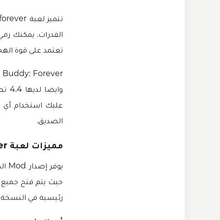
القدرات. يمكنك رم
تعتمد على قوة الهج
Kick the Buddy: Forever هي لعبة حركة بسيطة لديها
وايض
عليك استخدام أي 
الصديق.
مميزات لعبة Kick the Buddy Forever مهكرة
يوف
حيث يتم فتح جميع ا
رئيسية في النسخة المهكرة من ل