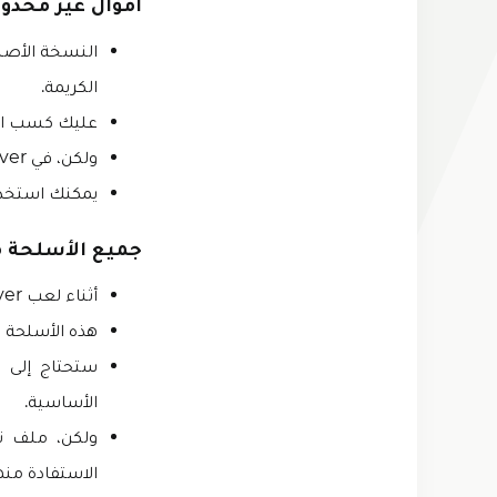
أموال غير محدود
الكريمة.
عليك كسب الم
ولكن، في Kick the Buddy Forever مهكرة، سيكون لديك عملات وأحجار غير محدودة.
يمكنك استخدا
جميع الأسلحة م
أثناء لعب Kick the Buddy: Forever، عليك قتل الصديق باستخدام أشياء وأسلحة مختلفة.
هذه الأسلحة م
ستحتاج إلى ا
الأساسية.
الاستفادة منه