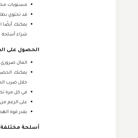
مستويات مختل
قد تحتوي بطا
يمكنك أيضًا 
شراء أسلحة و
الحصول على الع
المال ضروري ف
خلال ضرب الص
في كل مرة ت
على الرغم من 
بقدر قوة اله
أسلحة مختلفة: