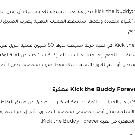
تتميز لعبة kick the buddy: forever بطريقة لعب بسيطة للغاية. عليك أن
ي أشياء متعددة ولكمها. ستسقط العملات الذهبية بضرب الصديق ل
وم.
 50 مليون عملية تنزيل على
ا لديها 4.4 تصنيفات النجوم. إنه اختيار مناسب لك، إذا كنت تبحث عن لعبة
منطق أو علم للفوز باللعبة. عليك فقط ضرب شخصية تدعى الأصد
ر إصدار Mod الكثير من الميزات الرائعة لك. يمكنك ضرب الصديق عن طريق التق
لأسلحة. يمكن أيضًا تخصيص شخصية الصديق. الأموال غير المحدودة 
عبة Kick the Buddy Forever.