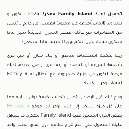
تحميل لعبة Family Island مهكرة
2024 للايفون و
للاندرويد (ألماس/طاقة غير محدود) انغمس في عالم لا يُنسى
من المغامرات مع عائلة العصر الحجري الحديثة! تخيل ماذا
ستكون حياتك بدون التكنولوجيا الحديثة، ماذا ستفعل؟
ربما يمكنك استكشاف مناطق أو بناء منازل أو حتى قرى
بأكملها؛ المزرعة أو الحصاد أو ربما غزو أراضي جديدة. لديك
فرصة لتكون في جزيرة صحراوية مع أبطال لعبة Family
Island وجرب بفسك.
ومع ذلك، فإن الإصدار الأصلي يتطلب بضعة دولارات لإنفاقها
على كل ميزة. بالنظر إلى ذلك، يوفر لك موقع
Elshayata
بعض المزايا المتميزة لعبة Family Island مهكرة. ما يسهل
عليك الحصول علي الجواهر والطاقة دون إنفاق سنت واحد