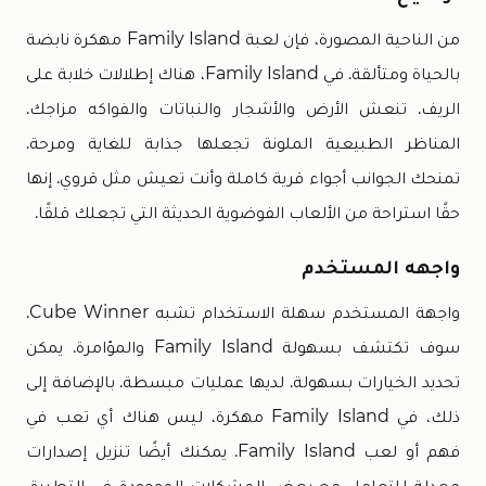
من الناحية المصورة، فإن لعبة Family Island مهكرة نابضة
بالحياة ومتألقة. في Family Island، هناك إطلالات خلابة على
الريف. تنعش الأرض والأشجار والنباتات والفواكه مزاجك.
المناظر الطبيعية الملونة تجعلها جذابة للغاية ومرحة.
تمنحك الجوانب أجواء قرية كاملة وأنت تعيش مثل قروي. إنها
حقًا استراحة من الألعاب الفوضوية الحديثة التي تجعلك قلقًا.
واجهه المستخدم
واجهة المستخدم سهلة الاستخدام تشبه Cube Winner.
سوف تكتشف بسهولة Family Island والمؤامرة. يمكن
تحديد الخيارات بسهولة. لديها عمليات مبسطة. بالإضافة إلى
ذلك، في Family Island مهكرة، ليس هناك أي تعب في
فهم أو لعب Family Island. يمكنك أيضًا تنزيل إصدارات
معدلة للتعامل مع بعض المشكلات الموجودة في التطبيق