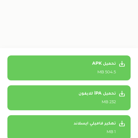
تحميل APK
504.5 MB
تحميل iPA للايفون
232 MB
تهكير فاميلي ايسلاند
1 MB