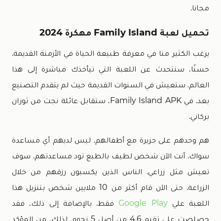
مجانا.
تحميل لعبة Family Island مهكرة 2024
يرغب الكثير منا في معرفة طبيعة الحياة في الأزمنة القديمة.
حسنًا، سنتحدث عن اللعبة التي تيأخذك مباشرة إلى هذا
العالم. ستعيش في السنوات القديمة حيث لم يتقدم التصنيع
بعد. في Family Island APK، ستقابل عائلة نجت من ثوران
بركاني.
هم وحدهم على جزيرة مع أطفالهم. ليس لديهم أي مساعدة
سواك. أنت الآن شخص لطيف بالطبع تود مساعدتهم. سوف
تعيش مثل زراعي. الناس الذين يكسبون رزقهم من خلال
الزراعة. حتى الآن قام أكثر من 10 ملايين شخص بتنزيل هذا
اللعبة علي
Google Play
فقط. بالإضافة إلى ذلك، فقد
حصلصت على تقيم 4.6 من أصل 5 نجوم. لذلك، من المؤكد