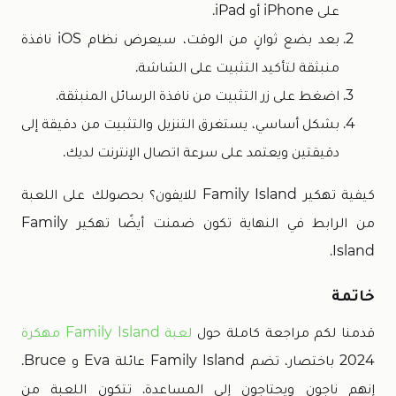
على iPhone أو iPad.
بعد بضع ثوانٍ من الوقت، سيعرض نظام iOS نافذة
منبثقة لتأكيد التثبيت على الشاشة.
اضغط على زر التثبيت من نافذة الرسائل المنبثقة.
بشكل أساسي، يستغرق التنزيل والتثبيت من دقيقة إلى
دقيقتين ويعتمد على سرعة اتصال الإنترنت لديك.
كيفية تهكير Family Island للايفون؟ بحصولك على اللعبة
من الرابط في النهاية تكون ضمنت أيضًا تهكير Family
Island.
خاتمة
قدمنا لكم مراجعة كاملة حول
لعبة Family Island مهكرة
2024 باختصار، تضم Family Island عائلة Eva و Bruce.
إنهم ناجون ويحتاجون إلى المساعدة. تتكون اللعبة من