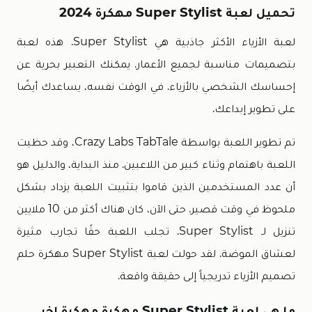
تحميل لعبة Super Stylist مهكرة 2024
لعبة الأزياء الأكثر جاذبية هي Super Stylist. هذه لعبة
بتصميمات مناسبة لجميع الأعمار. يمكنك التعبير بحرية عن
إحساسك الشخصي بالأزياء. في الوقت نفسه، يساعدك أيضًا
على تطوير إبداعك.
تم تطوير اللعبة بواسطة Crazy Labs TabTale، وقد حظيت
اللعبة باهتمام وثناء كبير من اللاعبين. منذ البداية، والدليل هو
أن عدد المستخدمين الذين قاموا بتثبيت اللعبة يزداد بشكل
ملحوظ في وقت قصير. حتى الآن، كان هناك أكثر من 10 ملايين
تنزيل لـ Super Stylist. تجلب اللعبة حقًا تجارب مثيرة
لعشاق الموضة. لقد حولت لعبة Super Stylist مهكرة حلم
تصميم الأزياء تدريجياً إلى حقيقة واقعة.
ما هي لعبة Super Stylist مهكرة مهكرة اخر