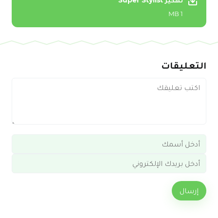
تهكير Super Stylist
1 MB
التعليقات
إرسال