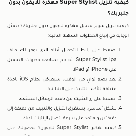
كيفية تنزيل Super Stylist مهكرة للايفون بدون
جلبريك؟
كيفية تنزيل سوبر ستايل مهكرة للايفون بدون جلبريك؟ تتمثل
الإجابة في إتباع الخطوات السهلة التالية:
اضغط على رابط التحميل أدناه الذي يوفر لك ملف
Super Stylist ipa، ثم قم بمتابعة خطوات التحميل
على iPhone أو iPad.
بعد بضع ثوانٍ من الوقت، سيعرض نظام iOS نافذة
منبثقة لتأكيد التثبيت على الشاشة.
اضغط على زر التثبيت من نافذة الرسائل المنبثقة.
بشكل أساسي، يستغرق التنزيل والتثبيت من دقيقة إلى
دقيقتين ويعتمد على سرعة اتصال الإنترنت لديك.
كيفية تهكير Super Stylist للايفون؟ بحصولك على