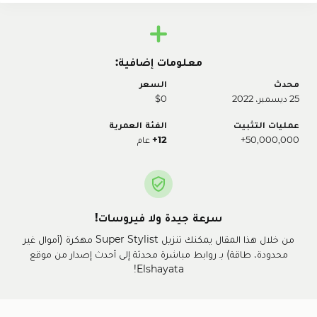
معلومات إضافية:
محدث
السعر
25 ديسمبر، 2022
$0
عمليات التثبيت
الفئة العمرية
50,000,000+
12+
عام
سرعة جيدة ولا فيروسات!
من خلال هذا المقال يمكنك تنزيل Super Stylist مهكرة (أموال غير
محدودة، طاقة) بـ روابط مباشرة محدثة إلى أحدث إصدار من موقع
Elshayata!