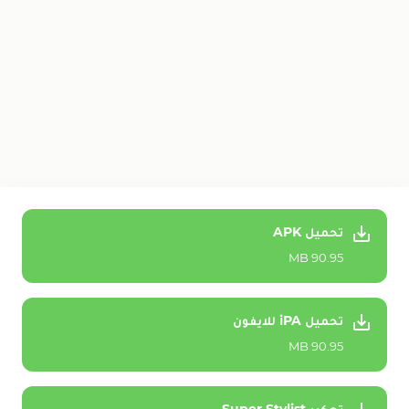
تحميل APK
90.95 MB
تحميل iPA للايفون
90.95 MB