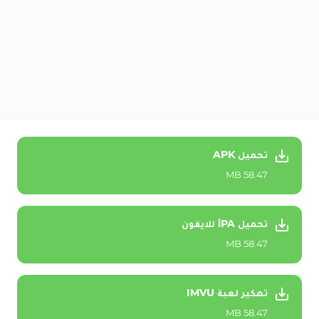
تحميل APK
58.47 MB
تحميل iPA للايفون
58.47 MB
تهكير لعبة IMVU
58.47 MB