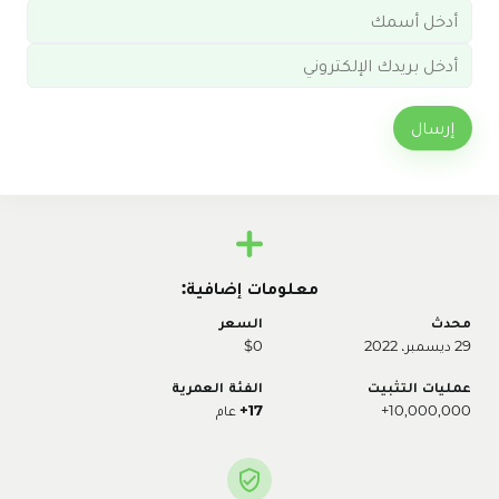
إرسال
معلومات إضافية:
محدث
السعر
29 ديسمبر، 2022
$0
عمليات التثبيت
الفئة العمرية
10,000,000+
17+
عام