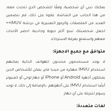
يمكنك تبني أي شخصية، وفقًا للشخص الذي تتحدث معه،
من هذا الجانب من الشاشة. علاوة على ذلك، قم بتضمين
العديد من الملصقات والرموز التعبيرية في دردشة IMUV++
لجعل شخصيتك تبدو أكثر حيوية وجاذبية. احضر الأحداث
معهم واستمتع بغرفة الاسترخاء.
متوافق مع جميع الاجهزة:
لا يوجد مستخدمون محددون للهواتف الذكية يمكنهم
استخدام IMVU مهكرة من ميديا فاير. يمكن للأشخاص الذين
يمتلكون أجهزة Android أو iPhone أو جهاز لوحي أو كمبيوتر
أيضًا استخدام IMVU على أجهزتهم. بالإضافة إلى ذلك، لا توجد
رسوم لتنزيله على أي جهاز.
لغات متعددة: