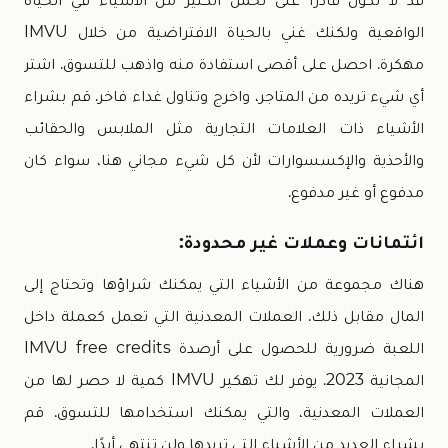
الواقعية ولكنك غني بالحياة الافتراضية من خلال IMVU
مهكرة. احصل على أقصى استفادة منه واذهب للتسوق. اشتر
أي شيء تريده من المتاجر، واخرج وتناول غداء فاخر. قم بشراء
الأشياء ذات العلامات التجارية مثل الملابس والحقائب
والأحذية والإكسسوارات لأن كل شيء مجاني هنا، سواء كان
مدفوع أو غير مدفوع.
ائتمانات وعملات غير محدودة:
هناك مجموعة من الأشياء التي يمكنك شراؤها وتحتاج إلى
المال مقابل ذلك. العملات المعدنية التي تعمل كعملة داخل
اللعبة ضرورية للحصول على أرصدة IMVU free credits
المجانية 2023. يوفر لك تهكير IMVU كمية لا حصر لها من
العملات المعدنية، والتي يمكنك استخدامها للتسوق. قم
بشراء العديد من الأشياء التي تريدها ولن تنتهي أبدًا.