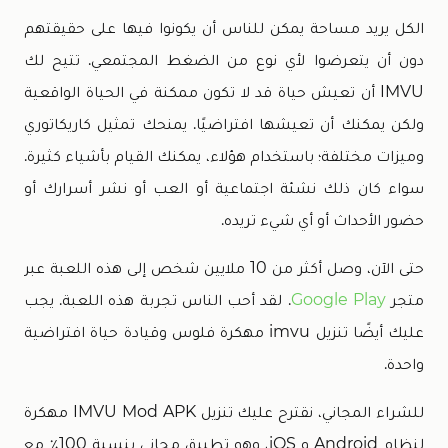
الكل يريد مساحة يمكن للناس أن يكونوا فيها على حقيقتهم
دون أن يتعرضوا لأي نوع من الضغط المجتمعي. تتيح لك
IMVU أن تعيش حياة قد لا تكون ممكنة في الحياة الواقعية
ولكن يمكنك أن تعيشها افتراضيًا. يمنحك تمثيل كاريكاتوري
وميزات مختلفة؛ باستخدام هؤلاء، يمكنك القيام بأشياء كثيرة.
سواء كان ذلك نشئة اجتماعية أو العب أو نشر أسرارك أو
حضور الأحداث أو أي شيء تريده.
حتى الآن، وصل أكثر من 10 ملايين شخص إلى هذه اللعبة عبر
متجر
Google Play
. لقد أحب الناس تجربة هذه اللعبة. يجب
عليك أيضًا تنزيل imvu مهكرة فلوس وقيادة حياة افتراضية
واحدة.
للشراء المجاني، نقترح عليك تنزيل IMVU Mod APK مهكرة
لنظام Android و iOS، وهو تطبيق مجاني بنسبة 100٪ مع