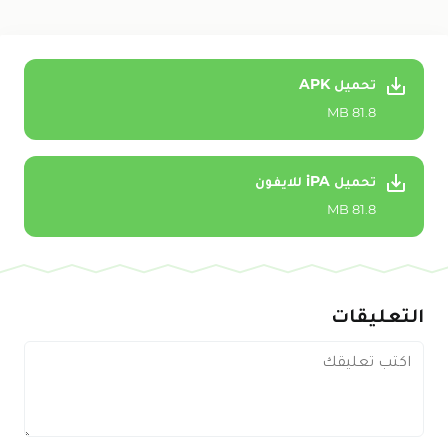
تحميل APK
81.8 MB
تحميل iPA للايفون
81.8 MB
التعليقات