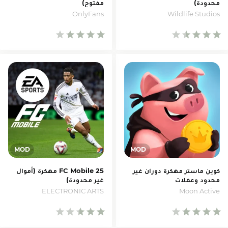
محدودة)
مفتوح)
OnlyFans
Wildlife Studios
كوين ماستر مهكرة دوران غير
FC Mobile 25 مهكرة (أموال
محدود وعملات
غير محدودة)
ELECTRONIC ARTS
Moon Active