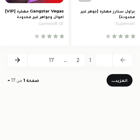
براول ستارز مهكرة (جوهر غير
Gangstar Vegas مهكرة [VIP]
محدودة)
اموال وجواهر غير محدودة
Gameloft SE
Supercell
Next
Back
17
...
2
1
المزيد...
صفحة 1
من 17