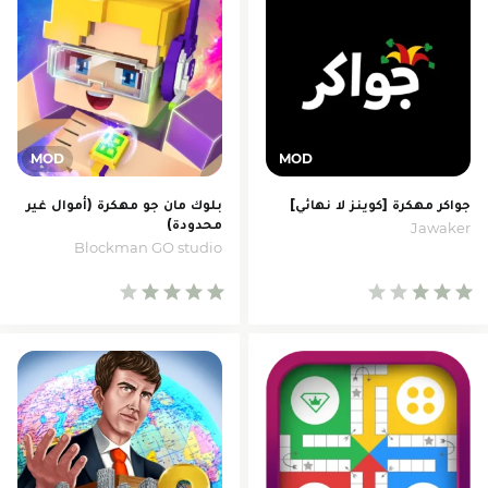
جواكر مهكرة [كوينز لا نهائي]
بلوك مان جو مهكرة (أموال غير
محدودة)
Jawaker‏
Blockman GO studio