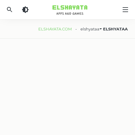
Elshyataa
ELSHAYATA.COM
- elshyataa
ELSHYATAA