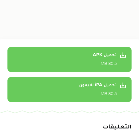
تحميل APK
80.5 MB
تحميل iPA للايفون
80.5 MB
التعليقات