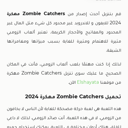
قم بتنزيل أحدث إصدار من
Zombie Catchers مهكرة
2024 للايفون و للاندرويد غير محدود كل شيء مثل المال غير
المحدود والمفاتيح والأحجار الكريمة، تعتبر ألعاب الزومبي
مثيرة للاهتمام ومثيرة للغاية بسبب ميزاتها ومغامراتها
الشيقة.
لذلك إذا كنت مهتمًا بلعب ألعاب الزومبي، فأنت في المكان
الصحيح. ما عليك سوى تنزيل Zombie Catchers مهكرة
من موقعنا
Elshayata
الآن.
تحميل Zombie Catchers مهكرة 2024
هذه اللعبة هي لعبة حركة مضحكة للغاية لأن الناس لا يخافون
من الزومبي. لا في هذه اللعبة، أنت صائد الزومبي. لذلك لا داعي
للقلق. هناك أدوات مختلفة في اللعبة. يمكنك استخدام جميع