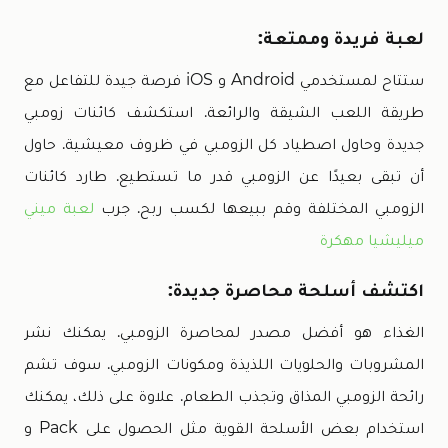
لعبة فريدة وممتعة:
ستتاح لمستخدمي Android و iOS فرصة جيدة للتفاعل مع
طريقة اللعب الشيقة والرائعة. استكشف كائنات زومبي
جديدة وحاول اصطياد كل الزومبي في ظروف معيشية. حاول
أن تبقى بعيدًا عن الزومبي قدر ما تستطيع. طارد كائنات
الزومبي المختلفة وقم ببيعها لكسب ربح. جرب
لعبة ميني
ميليشيا مهكرة
اكتشف أسلحة محاصرة جديدة:
الغذاء هو أفضل مصدر لمحاصرة الزومبي. يمكنك نشر
المشروبات والحلويات اللذيذة ومكونات الزومبي. سوف تشم
رائحة الزومبي المذاق وتجذب الطعام. علاوة على ذلك، يمكنك
استخدام بعض الأسلحة القوية مثل الحصول على Pack و