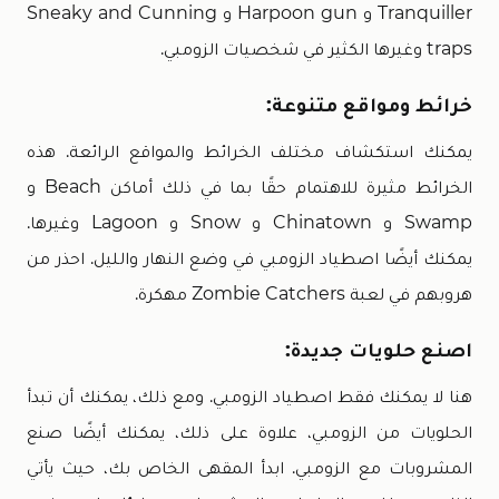
Tranquiller و Harpoon gun و Sneaky and Cunning
traps وغيرها الكثير في شخصيات الزومبي.
خرائط ومواقع متنوعة:
يمكنك استكشاف مختلف الخرائط والمواقع الرائعة. هذه
الخرائط مثيرة للاهتمام حقًا بما في ذلك أماكن Beach و
Swamp و Chinatown و Snow و Lagoon وغيرها.
يمكنك أيضًا اصطياد الزومبي في وضع النهار والليل. احذر من
هروبهم في لعبة Zombie Catchers مهكرة.
اصنع حلويات جديدة:
هنا لا يمكنك فقط اصطياد الزومبي. ومع ذلك، يمكنك أن تبدأ
الحلويات من الزومبي، علاوة على ذلك، يمكنك أيضًا صنع
المشروبات مع الزومبي. ابدأ المقهى الخاص بك، حيث يأتي