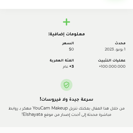
معلومات إضافية:
محدث
السعر
1 يونيو، 2023
$0
عمليات التثبيت
الفئة العمرية
100.000.000+
3+
عام
سرعة جيدة ولا فيروسات!
من خلال هذا المقال يمكنك تنزيل YouCam Makeup مهكر بـ روابط
مباشرة محدثة إلى أحدث إصدار من موقع Elshayata!