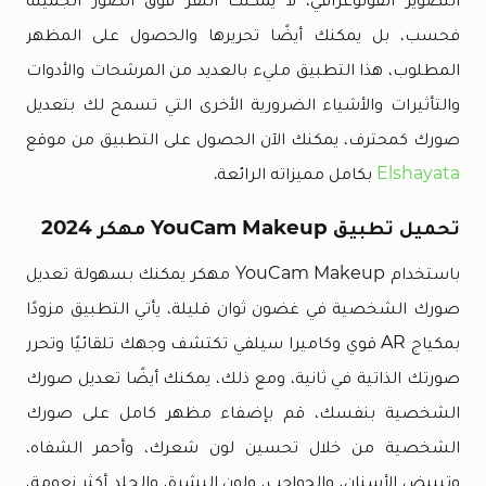
فحسب، بل يمكنك أيضًا تحريرها والحصول على المظهر
المطلوب، هذا التطبيق مليء بالعديد من المرشحات والأدوات
والتأثيرات والأشياء الضرورية الأخرى التي تسمح لك بتعديل
صورك كمحترف، يمكنك الآن الحصول على التطبيق من موقع
Elshayata
بكامل مميزاته الرائعة.
تحميل تطبيق YouCam Makeup مهكر 2024
باستخدام YouCam Makeup مهكر يمكنك بسهولة تعديل
صورك الشخصية في غضون ثوان قليلة، يأتي التطبيق مزودًا
بمكياج AR قوي وكاميرا سيلفي تكتشف وجهك تلقائيًا وتحرر
صورتك الذاتية في ثانية، ومع ذلك، يمكنك أيضًا تعديل صورك
الشخصية بنفسك، قم بإضفاء مظهر كامل على صورك
الشخصية من خلال تحسين لون شعرك، وأحمر الشفاه،
وتبييض الأسنان، والحواجب، ولون البشرة، والجلد أكثر نعومة،