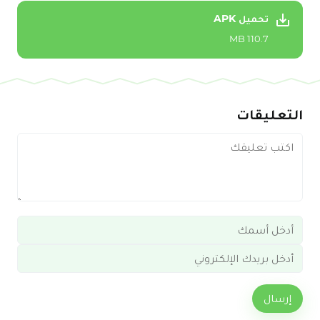
تحميل APK
110.7 MB
التعليقات
إرسال