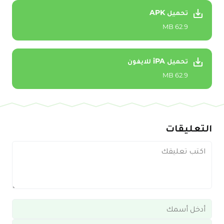
تحميل APK
62.9 MB
تحميل iPA للايفون
62.9 MB
التعليقات