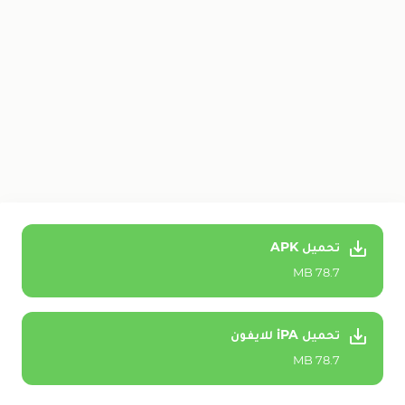
تحميل APK
‫78.7 MB
تحميل iPA للايفون
‫78.7 MB