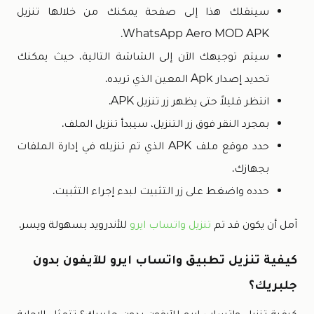
سينقلك هذا إلى صفحة يمكنك من خلالها تنزيل
WhatsApp Aero MOD APK.
سيتم توجيهك الآن إلى الشاشة التالية، حيث يمكنك
تحديد إصدار Apk المعين الذي تريده.
انتظر قليلاً حتى يظهر زر تنزيل APK.
بمجرد النقر فوق زر التنزيل، سيبدأ تنزيل الملف.
حدد موقع ملف APK الذي تم تنزيله في إدارة الملفات
بجهازك.
حدده واضغط على زر التثبيت لبدء إجراء التثبيت.
آمل أن يكون قد تم
تنزيل واتساب ايرو
للأندرويد بسهولة ويسر.
كيفية تنزيل تطبيق واتساب ايرو للآيفون بدون
جلبريك؟
كيفية تنزيل واتساب ايرو للآيفون بدون جلبريك؟ تتمثل الإجابة