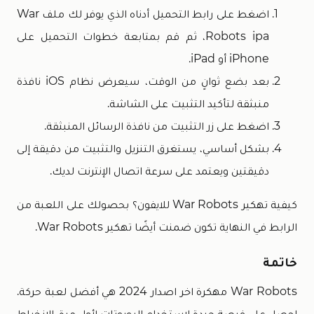
اضغط على رابط التحميل أدناه الذي يوفر لك ملف War
Robots ipa، ثم قم بمتابعة خطوات التحميل على
iPhone أو iPad.
بعد بضع ثوانٍ من الوقت، سيعرض نظام iOS نافذة
منبثقة لتأكيد التثبيت على الشاشة.
اضغط على زر التثبيت من نافذة الرسائل المنبثقة.
بشكل أساسي، يستغرق التنزيل والتثبيت من دقيقة إلى
دقيقتين ويعتمد على سرعة اتصال الإنترنت لديك.
كيفية تهكير War Robots للايفون؟ بحصولك على اللعبة من
الرابط في النهاية تكون ضمنت أيضًا تهكير War Robots.
خاتمة
War Robots مهكرة اخر اصدار 2024 هي أفضل لعبة حركة.
احصل على فرصة جيدة لاستخدام الروبوتات لأول مرة. الانخراط