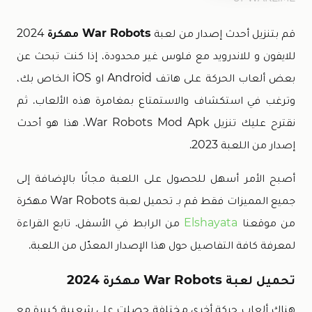
قم بتنزيل أحدث إصدار من لعبة
War Robots مهكرة
2024
للايفون و للاندرويد مع فلوس غير محدودة، إذا كنت تبحث عن
بعض ألعاب الحركة على هاتف Android او iOS الخاص بك،
وترغب في استكشاف والاستمتاع بمغامرة هذه الألعاب. ثم
نقترح عليك تنزيل War Robots Mod Apk. هذا هو أحدث
إصدار من اللعبة 2023.
أصبح الأمر أسهل للحصول على اللعبة مجانًا بالإضافة إلى
جميع المميزات فقط قم بـ تحميل لعبة War Robots مهكرة
من موقعنا
Elshayata
من الرابط في الأسفل. تابع القراءة
لمعرفة كافة التفاصيل حول هذا الإصدار المعدّل من اللعبة.
تحميل لعبة War Robots مهكرة 2024
هناك ألعاب حركة أخرى مختلفة حصلت على شعبية كبيرة مع