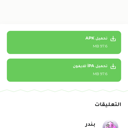
تحميل APK
97.6 MB
تحميل iPA للايفون
97.6 MB
التعليقات
بندر