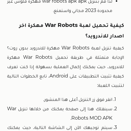
لذا قم بتنزيل war robots apk apk مهكرة فلوس غير
محدودة 2023 مجاني واستمتع.
كيفية
تحميل لعبة War Robots مهكرة اخر
اصدار للاندرويد
؟
كيفية تنزيل لعبة War Robots مهكرة للاندرويد بدون روت؟
الإجابة متمثلة في طريقة تحميل War Robots مهكرة
للاندرويد، حيث يمكنك إكمال العملية بسهولة إذا كنت تعرف
كيفية تثبيت التطبيقات على Android، تابع الخطوات التالية
لتثبيت اللعبة:
انقر فوق زر التنزيل أعلى هذا المنشور.
سينقلك هذا إلى صفحة يمكنك من خلالها تنزيل War
Robots MOD APK.
سيتم توجيهك الآن إلى الشاشة التالية، حيث يمكنك