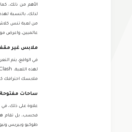
لذلك، بالنسبة لهذه
من لعبة تنس كلاش م
عالميين. واعرض موه
ملابس غير مقف
في الواقع، يتم الت
ملابسك احترافك كل
ساحات مفتوحة
علاوة على ذلك، في 
فحسب، بل تقام هذه
طوكيو وبيريس ونيوي