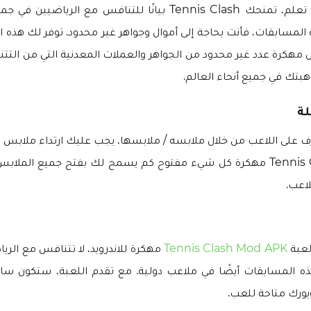
الأهم من ذلك، كما تعلم، تمنحك Tennis Clash بيانًا للتنافس مع الري
 المسابقات، فأنت بحاجة إلى أموال وجواهر غير محدود. توفر لك هذه 
هكرة عدد غير محدود من الجواهر والعملات المعدنية التي من التت
بتك في جميع أنحاء العالم.
لة
عرف على اللاعب من خلال ملابسه / ملابسها، يجب عليك ارتداء ملابس
لهذه اللعبة. Tennis Clash مهكرة كل شيء مفتوح كم يسمح لك بفتح جميع ا
اعب.
لعبة
Tennis Clash Mod APK
مهكرة للاندرويد، لا تتنافس مع الريا
 المسابقات أيضًا في ملاعب دولية. مع تقدم اللعبة، ستكون سا
ورك متاحة للعب.