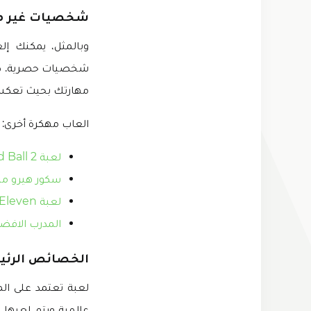
شخصيات غير م
شخصيات حصرية. كل
مهارتك بحيث تعك
العاب مهكرة أخرى:
لعبة Head Ball 2 مهكرة
سكور هيرو م
لعبة Top Eleven مهكرة
المدرب الافض
الخصائص الرئيسية لـ s Clash
عالمية ويتم لعبها 