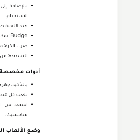
الاستخدام.
هذه اللعبة ص
Budge: يمكنك التزحزح عن طريق النقر بإصبعك حيث تريد التحرك في الملعب.
ضرب الكرة: م
التسديدة: من
أدوات مخصصة:
بالتأكيد، جهز
تلعب كل هذه ا
استفد من ال
منافسيك.
وضع الألعاب ال