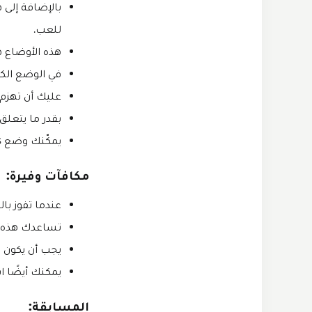
للعب.
هذه الأوضاع هي Classic و Arcade و 
في الوضع الكل
عليك أن تهزم 
بقدر ما يتعلق الأمر بوضع Arcade، ف
يمكّنك وضع Versus من دعوة أصدقائك للمنافسة، وبالتالي يتطلب اتصالاً بالإنترنت.
مكافآت وفيرة:
عندما تفوز با
تساعدك هذه ال
يجب أن يكون ل
يمكنك أيضًا ا
المسابقة: