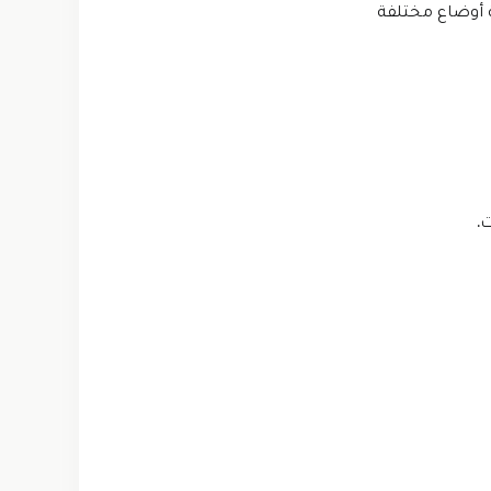
للعبة Tennis Clash مهكرة 2024 تقدم ثلاثة أوضاع مختلفة