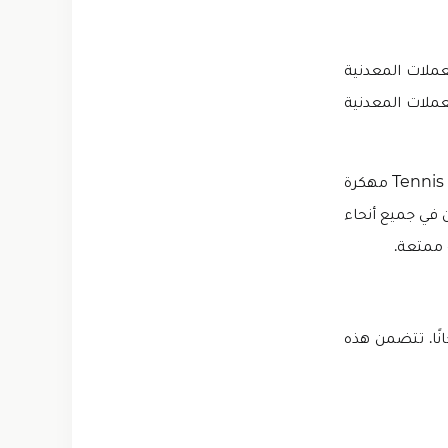
 غير محدود من العملات المعدنية
عملات المعدنية
يمكنك اقتناء أشياء جديدة باستخدام هذه العملات لتتقدم وتتنافس. تحتوي لعبة Tennis Clash مهكرة
 في جميع أنحاء
 ممتعة.
المتميزة مجانًا. تتضمن هذه