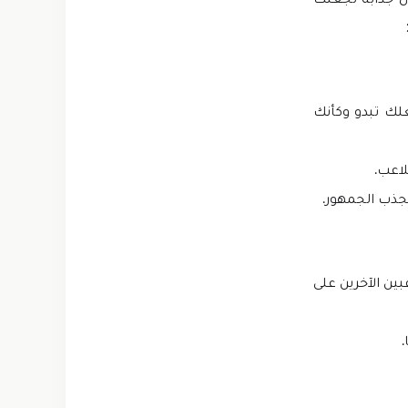
الرسومات والرسوم المتحركة لشخصيات Tennis Clash تجعلك تبدو وكأنك
لاعب.
ك على facebook وعائلتك واللاعبين الآخرين على