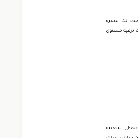
يمكنك إلغاء قفل الشخصيات لأن ملف تهكير لعبة Clash of Tennis يقدم لك عشرة
 ترقية مستوى
ثير من الميزات الرائعة، لعبة Tennis Clash مهكرة تحظى بشعبية
ان جذابة تجعلك