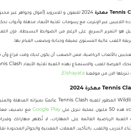
2024 للايفون و للاندرويد (أموال وجواهر غير 
اللاعبين عبر الإنترنت مع رسومات ثلاثية الأبعاد مذهلة وأدوات تحكم
 هو التمرير السريع. على الرغم من الضوابط البسيطة، فإن ال
طريقة اللعب عالية المستوى عميقة وجذابة ويصعب القيام بها.
عجبين بالألعاب الرياضية، فمن الصعب أن يكون لديك وقت فراغ وأن
تنزيلها الان من موقعنا
Elshayata
.
اشتهر Wildlife Studios المطور للعبة Tennis Clash عالميًا بميزا
ملية تنزيل علي
Google Play
في هذه اللعبة الرياضية القائمة على المهارات، لا تُظهر مهاراتك وق
 التدريب واللعب. بالتأكيد، العملات المعدنية والجوائز المحدودة تق