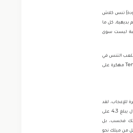
محدودة) تنس كلاش
 بديهية، كل ما
لعبة ليست سوى
 تلعب التنس في
الملعب. نحن هنا نمنحك الفرصة للعب والاستمتاع بهذه اللعبة ثلاثية الأبعاد Tennis Clash مهكرة على
ته المذهلة والمثيرة للإعجاب. لقد
مع تصنيف فعال يبلغ 4.3 على
دراتك فحسب، بل
لل من ميلك نحو