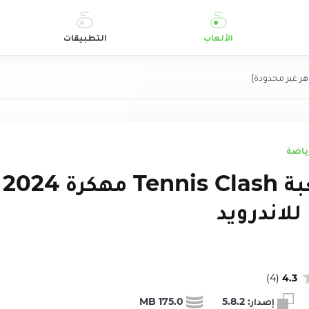
الألعاب
التطبيقات
 غير محدودة)
ياضة
تحميل لعبة Tennis Clash مهكرة 2024
للاندرويد
)
4
(
4.3
إصدار:
5.8.2
175.0 MB