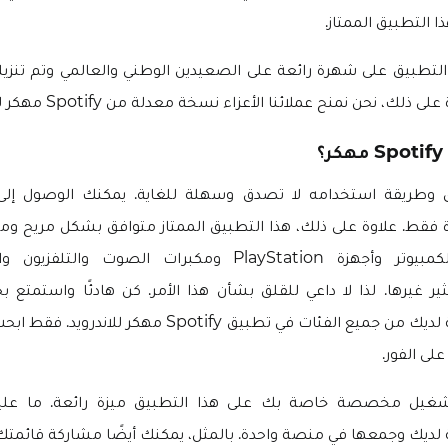
ا التطبيق الممتاز.
تطبيق على شهرة رائعة على الصعيدين الوطني والعالمي وتم تنزيله
ذلك، نحن نمنح عملائنا الأعزاء نسخة معدلة من Spotify مهكر للاندرويد.
؟
ق وطريقة استخدامه لا تصدق وسهلة للغاية. يمكنك الوصول إلى
ة فقط. علاوة على ذلك، هذا التطبيق الممتاز متوافق بشكل مريح وم
الأندرويد وأجهزة الكمبيوتر وأجهزة PlayStation ومكبرات الصوت و
ر غيرها. لذا لا داعي للقلق بشأن هذا الأمر. كن هادئًا واستمتع
الموسيقى المفضلة لديك من جميع الفئات في تطبيق Spotify مه
لى الفور.
شغيل مخصصة خاصة بك على هذا التطبيق ميزة رائعة. ما علي
لديك وجمعها في منصة واحدة. بالمثل، يمكنك أيضًا مشاركة قائمتك