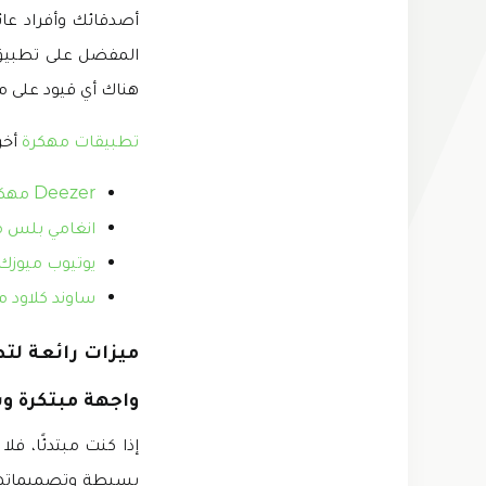
أصدقائك وأفراد عائ
هناك أي قيود على ما إ
تطبيقات مهكرة
أخر
Deezer مهكر
انغامي بلس 
يوتيوب ميوزك
ساوند كلاود م
ميزات رائعة لتطبيق Spotify مهكر لل
واجهة مبتكرة و
إذا كنت مبتدئًا، 
بسيطة وتصميماتها.