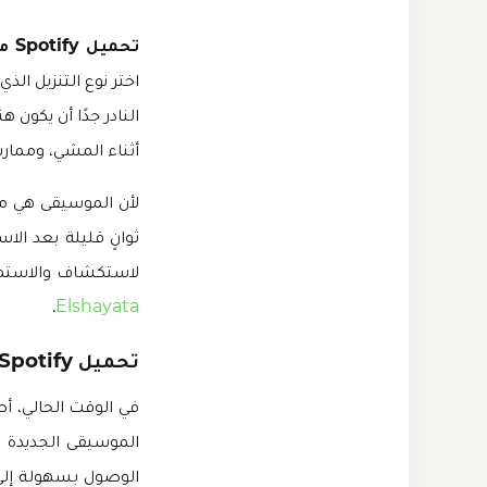
تحميل Spotify مهكر للاندرويد
النادر جدًا أن يكو
أثناء المشي، وممارس
لأن الموسيقى هي م
ثوانٍ قليلة بعد الا
لاستكشاف والاستماع إلى الموسيق
.
Elshayata
تحميل Spotify مهكر للاندرويد 2024
في الوقت الحالي، أصب