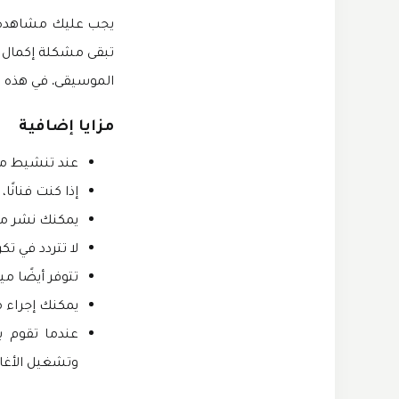
يجب عليك مشاهدة الإ
تبقى مشكلة إكمال م
الموسيقى. في هذه ال
مزايا إضافية
عند تنشيط مي
إذا كنت فنانً
يمكنك نشر مق
لا تتردد في تك
تتوفر أيضًا م
يمكنك إجراء م
وتشغيل الأغان