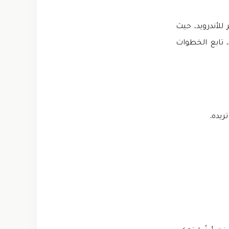
 للاندرويد؟ الإجابة متمثلة في طريقة تحميل Spotify مهكر للأندرويد، حيث
يمكنك إكمال العملية بسهولة إذا كنت تعرف كيفية تثبيت التطبيقات على Android، تابع الخطوات