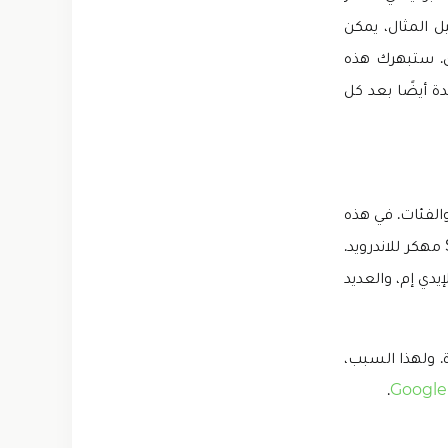
 المثال، يمكن
رى. ستبهرك هذه
 أيضًا بعد كل
ية من جميع الأنواع والفئات. في هذه
الأثناء، يتم إضافة أغاني وألبومات جديدة باستمرار في الإصدار الأحدث من تطبيق Spotify مهكر للاندرويد.
يدي إم، والعديد
. ولهذا السبب،
.
Google