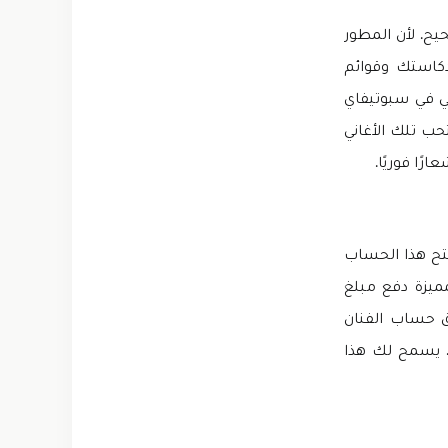
ح. لأن المطور
دكاستك وقوائم
عي في سبوتيفاي
حب تلك الأغاني
ًا فوريًا.
تح هذا الحساب
ميزة دفع مبلغ
ق حساب الفنان
ق؛ قم بتحميل Spotify Premium مجانا الآن. يسمح لك هذا