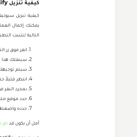
كيفية تنزيل Spotify مهكر للاندرويد بدون روت؟
التالية لتثبيت التطب
انقر فوق زر ال
سينقلك هذا إلى صف
سيتم توجيهك الآن إ
انتظر قليلاً حتى
بمجرد النقر فو
حدد موقع ملف APK الذي تم تنزيله في إدارة الملفا
حدده واضغط عل
آمل أن يكون قد
تم تنزيل otify