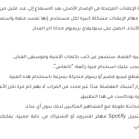
علانات المزعجة في الإصدار الأصلي بعد الاستماع إلى عدد قليل من ا
هام الإعلانات مشكلة كبيرة لكل مستخدم. إنها تفسد متعة واستمتا
أثناء، احصل على سبوتيفاي بريميوم مجانا اخر اصدار.
زة القصة، ستشعر عن كثب بكلمات الأغنية وموسيقى الفنان.
ا، يجب عليك استخدام ميزة رائعة؛ “كانفاس”.
طع فيديو قصير أو رسوم متحركة بسرعة باستخدام هذه الميزة.
رار أغنيتك المفضلة عددًا غير محدد من المرات. لا يهم كم مرة تكرر الأغن
يزة بودكاست في هذا التطبيق.
حادثة طويلة مع المشاهير المثاليين لديك بدون أي عناء.
عندما تقوم بتنزيل Spotify مهكر للاندرويد أو الاشتراك في باقة مميزة،
ي.