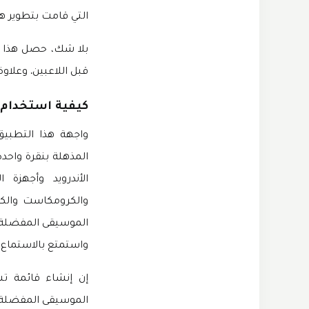
التي قامت بتطوير هذ
بلا شك، حصل هذا ال
قبل اللاعبين. وعلاوة على 
كيفية استخدام Spotify مهكر
واجهة هذا التطبي
المذهلة بنقرة واحد
والكرومكاست والكثي
واستمتع بالاستماع ع
إن إنشاء قائمة ت
الموسيقى المفضلة 