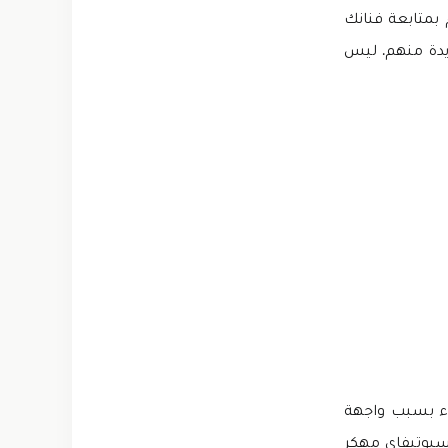
 بمتابعة فنانك
لًا جديدة منهم. ليس
يء بسبب واجهة
سبوتيفاي مهكر