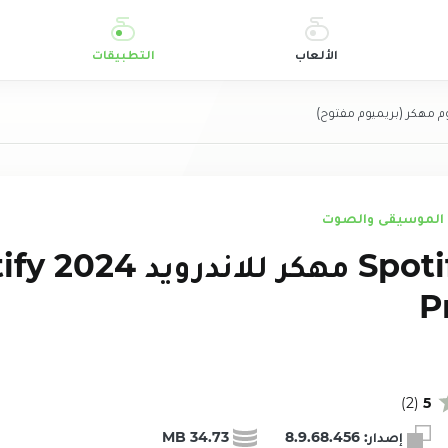
الألعاب
التطبيقات
 مهكر (بريميوم مفتوح)
الموسيقى والصوت
تحميل Spotify مه
P
)
2
(
5
إصدار:
8.9.68.456
34.73 MB