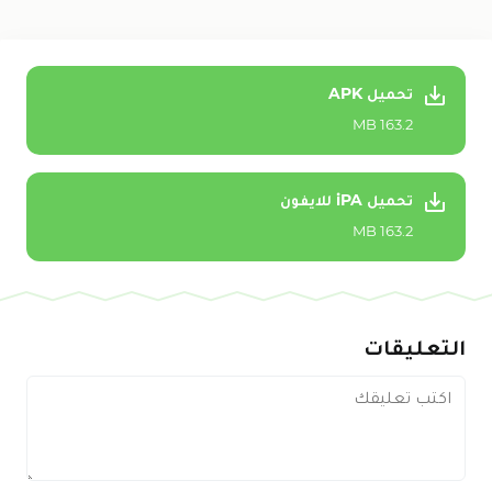
تحميل APK
163.2 MB
تحميل iPA للايفون
163.2 MB
التعليقات