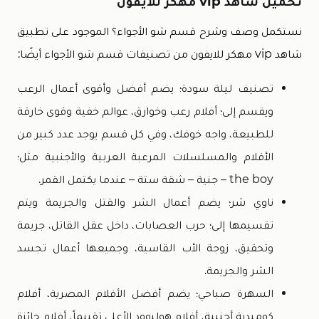
تحميل شاهد vip مهكر للايفون
نستكمل وصف وشرح قسم شو الأجواء؟ الموجود على تطبيق
شاهد vip مهكر للايفون من تصنيفات قسم شو الأجواء أيضًا:
تصنيف ليلة سودة؛ يضم أفضل وأقوى أعمال الرعب
ويقسم إلى؛ أفلام رعب وخوارق، عوالم خفية وقوى خارقة
للطبيعة، واجه خوفك، وفي كل قسم يوجد عدد كبير من
الأفلام والمسلسلات المرعبة العربية والأجنبية مثل؛
the boy – جنية – شقة ستة – عندما يكتمل القمر.
ناوي شر؛ يضم أعمال الشر والقتل والجريمة ويتم
تقسيمها إلى؛ حرب العصابات، داخل عقل القاتل، جريمة
وتحقيق، زوجة الأب القاسية، وجميعها أعمال تجسد
الشر والجريمة.
السهرة صباحي؛ يضم أفضل الأفلام المصرية، أفلام
كوميدية أجنبية، أفلام هوليوود الأعلى تقييماً، أفلام حائزة