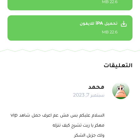
22.6 MB
تحميل iPA للايفون
22.6 MB
التعليقات
محمد
سبتمبر 7, 2023
السلام عليكم بس مش عم اعرف حمل شاهد vip
مهكر يا ريت تشرح كيف ننزله
ولك جزيل الشكر