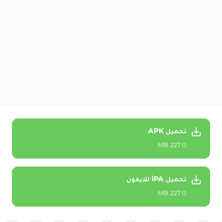
تحميل APK
227.0 MB
تحميل iPA للايفون
227.0 MB