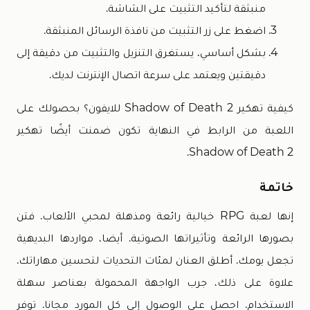
منبثقة لتأكيد التثبيت على الشاشة.
اضغط على زر التثبيت من نافذة الرسائل المنبثقة.
بشكل أساسي، يستغرق التنزيل والتثبيت من دقيقة إلى
دقيقتين ويعتمد على سرعة اتصال الإنترنت لديك.
كيفية تهكير Shadow of Death 2 للايفون؟ بحصولك على
اللعبة من الرابط في النهاية تكون ضمنت أيضًا تهكير
Shadow of Death 2.
خاتمة
إنها لعبة RPG خيالية رائعة ومذهلة لمحبي الألعاب. فتن
بصورها الرائعة وتأثيراتها الصوتية. أيضا، مواردها البديهية
تجعل يومك. أطلق العنان لمئات التحديات لتحسين مهاراتك.
علاوة على ذلك، جرب الواجهة المحمولة بعناصر سهلة
الاستخدام. احصل على الوصول إلى كل المورد مجانا. توفر