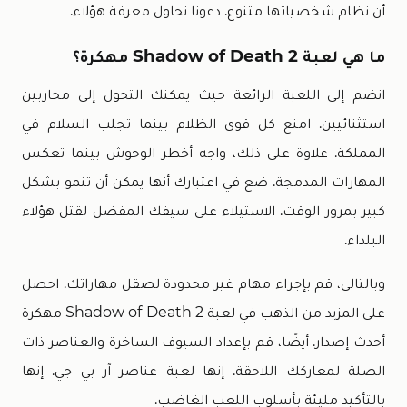
أن نظام شخصياتها متنوع. دعونا نحاول معرفة هؤلاء.
ما هي لعبة Shadow of Death 2 مهكرة؟
انضم إلى اللعبة الرائعة حيث يمكنك التحول إلى محاربين
استثنائيين. امنع كل قوى الظلام بينما تجلب السلام في
المملكة. علاوة على ذلك، واجه أخطر الوحوش بينما تعكس
المهارات المدمجة. ضع في اعتبارك أنها يمكن أن تنمو بشكل
كبير بمرور الوقت. الاستيلاء على سيفك المفضل لقتل هؤلاء
البلداء.
وبالتالي، قم بإجراء مهام غير محدودة لصقل مهاراتك. احصل
على المزيد من الذهب في لعبة Shadow of Death 2 مهكرة
أحدث إصدار. أيضًا، قم بإعداد السيوف الساخرة والعناصر ذات
الصلة لمعاركك اللاحقة. إنها لعبة عناصر آر بي جي. إنها
بالتأكيد مليئة بأسلوب اللعب الغاضب.