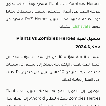
Plants vs Zombies Heroes مهكرة وفقًا لذلك. تحتوي
طريقة اللعب على أبطال مختلفين يتمتعون بسلطات ونقاط
قوة بطاقة مميزة. قم بـ تنزيل PVZ Heroes مهكرة من
موقع
Elshayata
استمتع.
تحميل لعبة Plants vs Zombies Heroes
مهكرة 2024
شهدات اللعبة نموًا هائلاً في كل هذه السنوات. هذه هي
أفضل لعبة للفنون الإلكترونية وصلت إلى الملايين في منصات
مختلفة. لديها أكثر من 10 ملايين تنزيل على متجر Play. ظلت
ردود الفعل إيجابية كذلك.
للوصول إلى الموارد المجانية، يمكنك تنزيل Plants vs
Zombies Heroes مهكرة لنظام Android. إنه أصدار بديل
يمكنك استخدامه بدلاً من الاصدار الأصلي. سيساعدك هذا