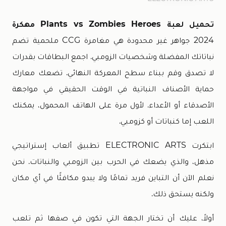
تحميل لعبة Plants vs Zombies Heroes مهكرة
2024 جواهر غير محدودة هي مغامرة CCG ملحمية تضم
نباتاتك المفضلة وشخصيات الزومبي. اجمع البطاقات بقدرات
لا تصدق وقم ببناء سطح المعركة النهائي. تضعك معارك
حماية الأصناف النباتية في الوقت الحقيقي في مواجهة
الأصدقاء أو الأعداء. لأول مرة على الهاتف المحمول، يمكنك
اللعب إما كنباتات أو كزومبي.
ابتكرت ELECTRONIC ARTS تطبيق ألعاب إستراتيجي
مذهل، والذي يضعك في الحرب بين الزومبي والنباتات. نحن
نعلم الآن أن التباين فريد تمامًا ولا يبدو مكافئًا في أي مكان
ولكنه يستحق ذلك.
أولاً، عليك أن تختار الجهة التي تكون في صفها ثم تلعب