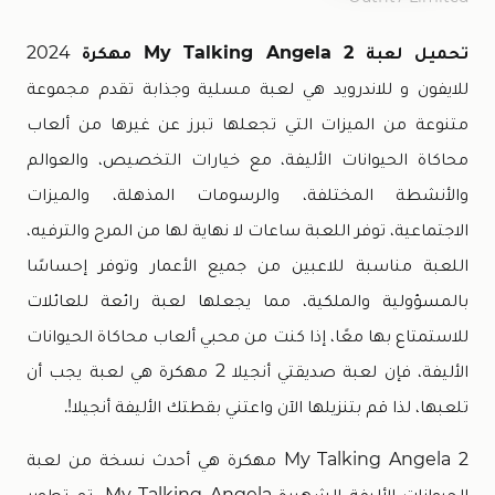
تحميل لعبة My Talking Angela 2 مهكرة
2024
للايفون و للاندرويد هي لعبة مسلية وجذابة تقدم مجموعة
متنوعة من الميزات التي تجعلها تبرز عن غيرها من ألعاب
محاكاة الحيوانات الأليفة، مع خيارات التخصيص، والعوالم
والأنشطة المختلفة، والرسومات المذهلة، والميزات
الاجتماعية، توفر اللعبة ساعات لا نهاية لها من المرح والترفيه،
اللعبة مناسبة للاعبين من جميع الأعمار وتوفر إحساسًا
بالمسؤولية والملكية، مما يجعلها لعبة رائعة للعائلات
للاستمتاع بها معًا، إذا كنت من محبي ألعاب محاكاة الحيوانات
الأليفة، فإن لعبة صديقتي أنجيلا 2 مهكرة هي لعبة يجب أن
تلعبها، لذا قم بتنزيلها الآن واعتني بقطتك الأليفة أنجيلا!.
My Talking Angela 2 مهكرة هي أحدث نسخة من لعبة
الحيوانات الأليفة الشهيرة My Talking Angela، تم تطوير