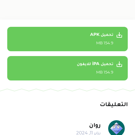
تحميل APK
154.9 MB
تحميل iPA للايفون
154.9 MB
التعليقات
روان
يناير 11, 2024