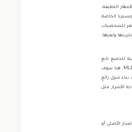
ن الأمهار اللطيفة،
يستريا الخاصة
لشعر للشحصيات
جربتها ولعبها،
والمسلية للجميع تابع
القصص لكسب المزيد من الجوائز، اللعبة مدهشة حيث إنها مستوحاة من مسلسل MLP، هنا سوف
بناء منزل رائع
جه الأشرار مثل
دار الأصلي أو