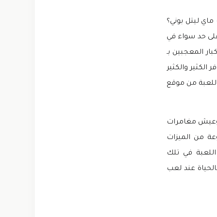
ف ماي ليتل بوني؟
على حد سواء في
ر المعجبين بـ
الكثير والكثير
اللعبة من موقع
My Lit مهكرة هي لعبة تسمح لك بالدخول إلى عالم Magic of Friendship وعيش مغامرات
عة من الميزات
اللعبة في تلك
لحياة عند لعب