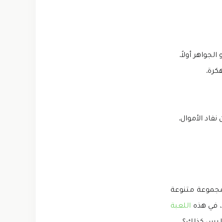
جواهر أولاً.
فاد الأموال.
تي لعبة My Little Pony مهكرة أيضًا بمجموعة متنوعة
، في هذه
اللعبة
 أليس كذلك؟