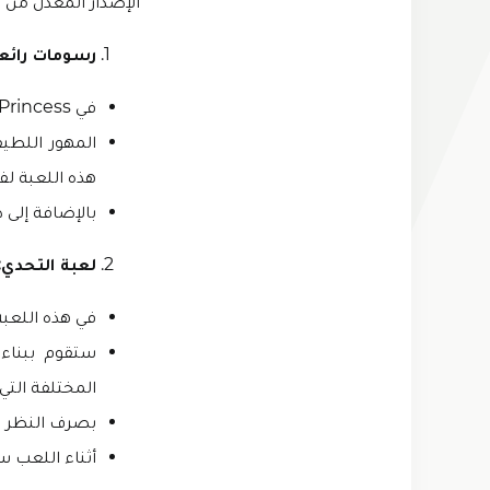
الإصدار المعدّل من لعبة My Little Pony مهكرة
رسومات رائعة
في My Little Pony: Magic Princess مهكرة سيتم تقديمك برسومات رائعة وجميلة للغاية.
المهور اللطي
هذه اللعبة لف
بالإضافة إلى 
لعبة التحدي:
في هذه اللعب
ستقوم ببناء 
المختلفة التي 
بصرف النظر ع
أثناء اللعب س