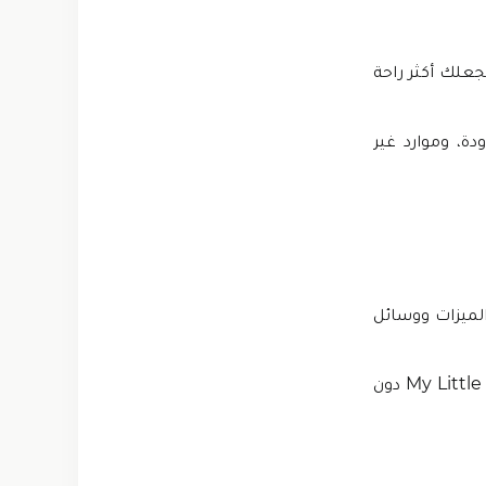
تازة التي تجعلك أكثر راحة
ة، وموارد غير
الميزات ووسائل
ببساطة عن طريق تنزيلها وتشغيلها، يمكنك الاستمتاع بلعبة My Little Pony Mod Apk دون