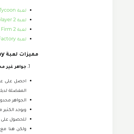
لعبة Idle Office Tycoon مهكرة
لعبة Parking Master Multiplayer 2 مهكرة
لعبة Weed Firm 2 مهكرة
لعبة Idle Egg Factory مهكرة
مميزات لعبة My Little Pony مهكرة
جواهر غير مح
احصل على عدد
المفضلة لديك
الجواهر محدود
ويوجد الكثير 
للحصول على ا