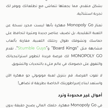
بشكل متقدم، مما يجعلها تتماشى مع تطلعاتك ويوفر لك
تجربة استثنائية.
تمتاز Monopoly Go مهكرة بأنها ليست مجرد نسخة عن
اللعبة التقليدية، بل تضيف عناصر جديدة ومثيرة لتحافظ على
حماسك وتشوقك طوال رحلتك اللعبية. مقارنة بألعاب
مشابهة مثل “Board Kings” و”
Stumble Guys
“، تقدم
MONOPOLY GO لك فرصة فريدة لتطوير استراتيجياتك
والتفوق على خصومك في عالم مليء بالتحديات والتشويق.
لا تفوت الفرصة، قم بتنزيل لعبة مونوبولي جو مهكرة الآن
واستعد لبناء إمبراطوريتك الخاصة بطريقة لا تضاهى!
أموال غير محدودة ونرد
في Monopoly Go مهكرة، حلمك المالي يصبح حقيقة بدون