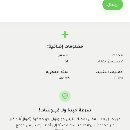
إرسال
معلومات إضافية:
محدث
السعر
2 ديسمبر، 2023
$0
عمليات التثبيت
الفئة العمرية
10M+
3+
عام
سرعة جيدة ولا فيروسات!
من خلال هذا المقال يمكنك تنزيل مونوبولي جو مهكرة (أموال/نرد غير
غير محدود) بـ روابط مباشرة محدثة إلى أحدث إصدار من موقع