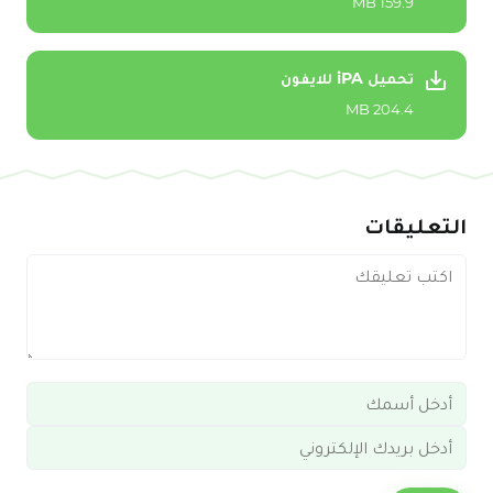
159.9 MB
تحميل iPA للايفون
204.4 MB
التعليقات