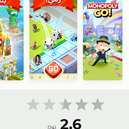
2.6
)
24
(