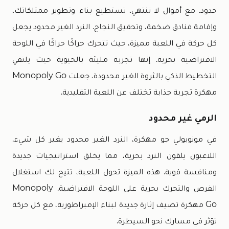
حدود. مع أموال لا تنتهي، تستطيع بناء وتطوير ممتلكاتك،
وإقامة فنادق ضخمة، وتحقيق النجاح. النرد الغير محدود يجعل
كل حركة في اللعبة مميزة، حيث تتحرك حراكًا حراكًا في اللوحة
الافتراضية بحرية. إنها تجربة مليئة بالحيوية حيث يلتقي
التخطيط الذكي بالثروة الغير محدودة، جعلت Monopoly Go
مهكرة تجربة جذابة تختلف عن اللعبة التقليدية.
الرمي غير محدود
في مونوبولي جو مهكرة، النرد الغير محدود يغير كل شيء.
اللاعبون يلقون النرد بحرية، مما يخلق استراتيجيات جديدة
ومنافسة قوية. هذه الميزة تحول اللعبة، تتيح لك استغلال
الفرص والتحرك بحرية على اللوحة الافتراضية. Monopoly
Go مهكرة تضيف إثارة جديدة لبناء الإمبراطورية، مع كل حركة
تؤثر في مسارك نحو السيطرة.