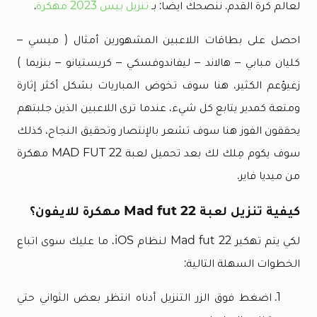
لعالم كرة القدم. ننصحك ايضا: بـ
تنزيل بيس 2023 مهكرة
.
احصل على بطاقات اللاعبين المشهورين أمثال ( ميسي –
كليان مبابي – هالاند – ليفاندوفسكي – كريستيانو – بنزيما )
زغيؤعم الكثير، هنا سوف تخوض المباريات بشكل أكثر إثارة
ومتعة كمدير يتابع كل شيء، عندما ترى اللاعبين الذين جلبتهم
يحققون الفوز هنا سوف تشعر بالإنتصار وتحقيق النجاح، كذلك
سوف يكوم مِلك لك بعد تحميل لعبة MAD FUT 22 مهكرة
من ميديا فاير.
كيفية تنزيل لعبة Mad fut 22 مهكرة للايفون؟
لكي يتم تهكير Mad fut 22 لنظام iOS، ما عليك سوى اتباع
الخطوات السهلة التالية:
اضغط فوق الزر التنزيل أدناه انتظر بعض الثواني حتي