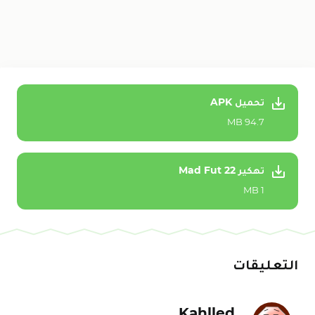
تحميل APK
94.7 MB
تهكير Mad Fut 22
1 MB
التعليقات
Kahlled