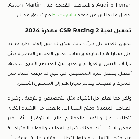
Ferrari و Audi والأساطير القديمة مثل Aston Martin.
احصل عليها الان من موقع
Elshayata
مع تسوق مجاني.
تحميل لعبة CSR Racing 2 مهكرة 2024
تحتوي اللعبة على مرآب حيث يمكن للاعبين إلقاء نظرة جديدة
على سياراتهم الخارقة وإضافة بعض العناصر الحصرية مثل
خزانات النيترو والعوادم والعديد من العناصر الأخرى لجعلها
أفضل. بفضل ميزة التخصيص التي تتيح لنا ترقية أشياء مثل
المحرك والعجلات وعادم سياراتهم إلى المستوى الأقصى.
ولكن كما نعلم، كل الأشياء مثل التخصيص، والترقية ، وشراء
العناصر المتميزة، وفتح السيارات، والعديد من الأشياء الأخرى
تتطلب المال والذهب والمفاتيح، والتي لا تتوفر إلا بأقل قدر
ممكن. لا شك أنه يمكنك شراء العملات والموارد الافتراضية
من متجر الألعاب، ولكنها تتطلب نفقات عالية ويمكن أن