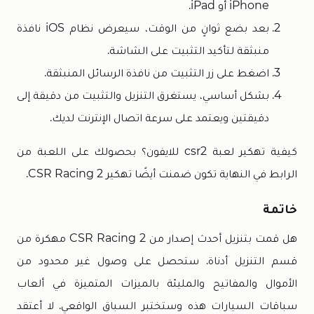
iPhone أو iPad.
بعد بضع ثوانٍ من الوقت، سيعرض نظام iOS نافذة
منبثقة لتأكيد التثبيت على الشاشة.
اضغط على زر التثبيت من نافذة الرسائل المنبثقة.
بشكل أساسي، يستغرق التنزيل والتثبيت من دقيقة إلى
دقيقتين ويعتمد على سرعة اتصال الإنترنت لديك.
كيفية تهكير لعبة csr2 للايفون؟ بحصولك على اللعبة من
الرابط في النهاية تكون ضمنت أيضًا تهكير CSR Racing 2.
خاتمة
هل قمت بتنزيل أحدث إصدار من CSR Racing 2 مهكرة من
قسم التنزيل أدناة. ستحصل على وصول غير محدود من
الأموال والمفاتيح والمليئة بالميزات المتميزة في ألعاب
سباقات السيارات هذه وستختبر السباق الواقعي. لا أعتقد