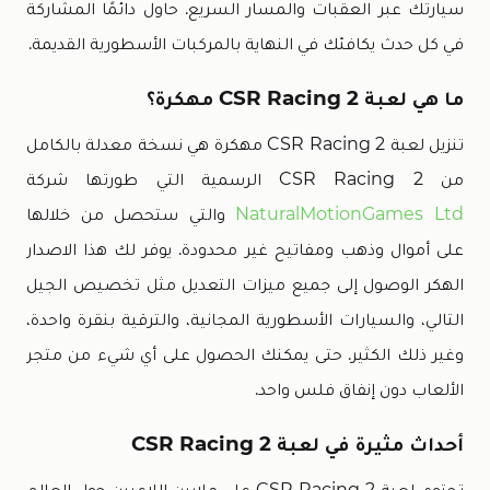
سيارتك عبر العقبات والمسار السريع. حاول دائمًا المشاركة
في كل حدث يكافئك في النهاية بالمركبات الأسطورية القديمة.
ما هي لعبة CSR Racing 2 مهكرة؟
تنزيل لعبة CSR Racing 2 مهكرة هي نسخة معدلة بالكامل
من CSR Racing 2 الرسمية التي طورتها شركة
NaturalMotionGames Ltd
والتي ستحصل من خلالها
على أموال وذهب ومفاتيح غير محدودة. يوفر لك هذا الاصدار
الهكر الوصول إلى جميع ميزات التعديل مثل تخصيص الجيل
التالي، والسيارات الأسطورية المجانية، والترقية بنقرة واحدة،
وغير ذلك الكثير. حتى يمكنك الحصول على أي شيء من متجر
الألعاب دون إنفاق فلس واحد.
أحداث مثيرة في لعبة CSR Racing 2
تحتوي لعبة CSR Racing 2 على ملايين اللاعبين حول العالم