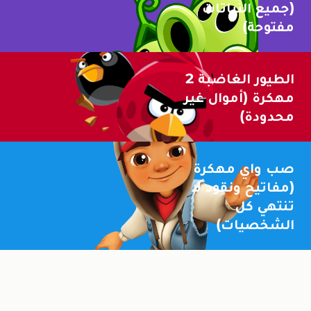
(جميع النباتات
مفتوحة)
الطيور الغاضبة 2
مهكرة (أموال غير
محدودة)
صب واي مهكرة
(مفاتيح ونقود لا
تنتهي كل
الشخصيات)