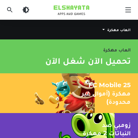
Elshyataa
العاب مهكرة
العاب مهكرة
تحميل الآن
شغل الآن
FC Mobile 25
مهكرة (أموال غير
محدودة)
زومبي ضد
النباتات 2 مهكرة