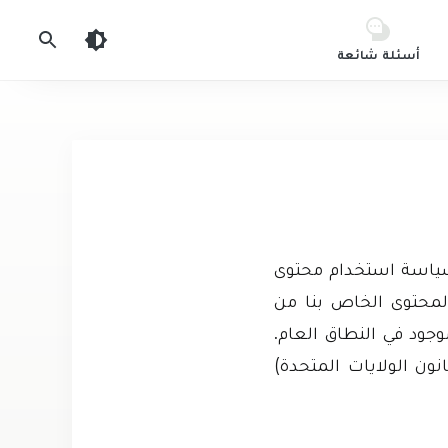
أسئلة شائعة
 سياسة استخدام محتوى
Elshayat، يتم الحصول على المحتوى الخاص بنا من
موجود في النطاق العام.
انون الاستخدام العادل لحقوق الطبع والنشر الأمريكي (العنوان 17، قانون الولايات المتحدة)