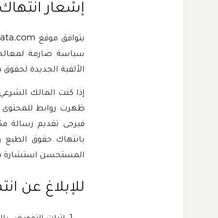
إشعار انتهاك
سياسة صارمة لمعالجة إ
الألفية الجديدة لحقوق ط
ظهرت روابط للمحتوى ا
فيرجى تقديم رسالة مكت
بانتهاك حقوق الطبع وا
المستحسن استشارة محا
للإبلاغ عن ان
إثبات التفويض بال