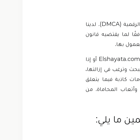
يتوافق موقع Elshayata.com مع 17 U.S.C. § 512 وقانون حقوق المؤلف للألفية الرقمية (DMCA). لدينا
قًا لما يقتضيه قانون
معمول بها.
إذا كنت المالك الشرعي للمواد المحمية بحقوق الطبع والنشر المنشورة على موقع Elshayata.com أو إذا
ث وترغب في إزالتها،
مات كاذبة فيما يتعلق
 وأتعاب المحاماة. من
ين ما يلي: