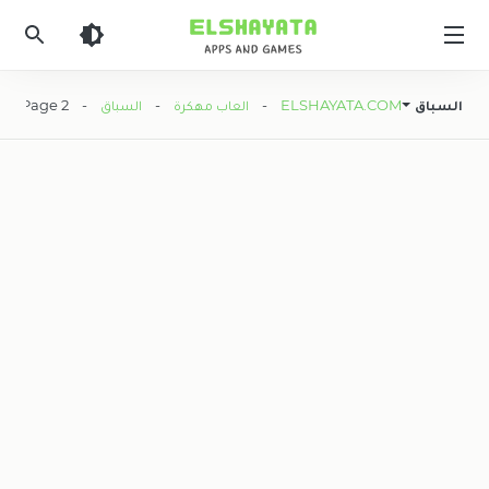
Elshyataa
السباق
ELSHAYATA.COM
-
العاب مهكرة
-
السباق
- Page 2