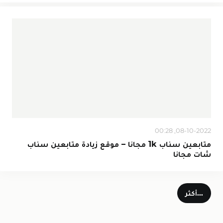
08-10-2022, 00:28
متابعين سناب 1k مجانا – موقع زيادة متابعين سناب
شات مجانا
...أكثر